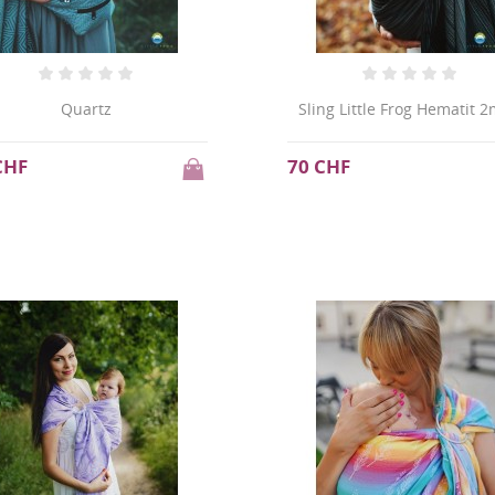
Quartz
Sling Little Frog Hematit 
CHF
70 CHF