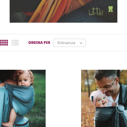


Rilevanza
ORDINA PER
