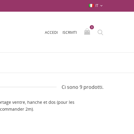
IT

0
ACCEDI
ISCRIVITI
Ci sono 9 prodotti.
ortage ventre, hanche et dos (pour les
t commander 2m).