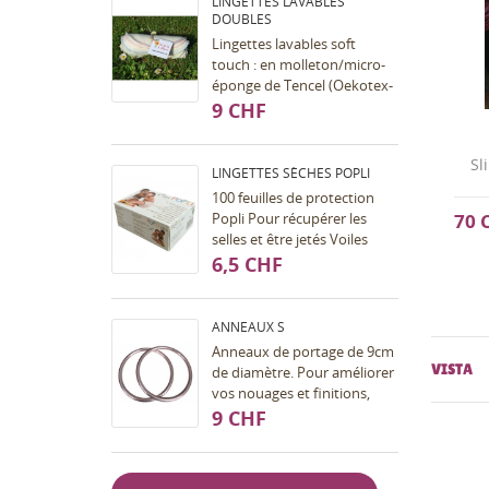
LINGETTES LAVABLES
DOUBLES
Lingettes lavables soft
touch : en molleton/micro-
éponge de Tencel (Oekotex-
100), surjetées sur les bords
9 CHF
avec un fil polyester de
couleur. Les...
Sl
LINGETTES SÈCHES POPLI
100 feuilles de protection
Popli Pour récupérer les
70 
selles et être jetés Voiles
résistants et pouvant être
6,5 CHF
lavés plusieurs fois Doux et
agréable au...
ANNEAUX S
Anneaux de portage de 9cm
VISTA
de diamètre. Pour améliorer
vos nouages et finitions,
pour faire un sling cousu ou
9 CHF
non cousu, un sac de
portage, etc......