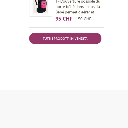
1 - L’ouverture possible du
porte-bébé dans le dos du
Bébé permet d’aérer et
ventiler et de s’adapter à
95 CHF
150 CHF
toutes saisons.La
transparence du filet...
TUTTI I PRODOTTI IN VENDITA