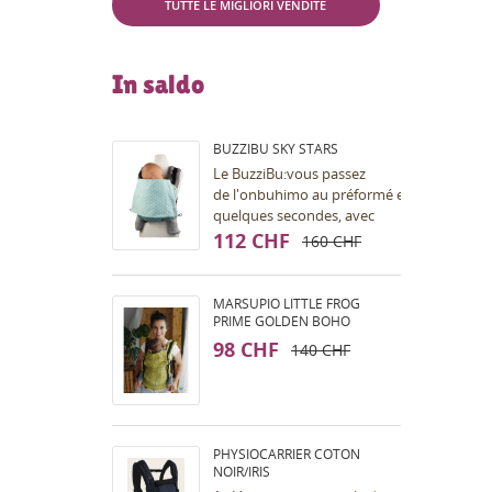
TUTTE LE MIGLIORI VENDITE
In saldo
BUZZIBU SKY STARS
Le BuzziBu:vous passez
de l'onbuhimo au préformé en
quelques secondes, avec
l'aide
112 CHF
160 CHF
d'une petite sangle (qui
s'appelle la Bu). Le portage
en...
MARSUPIO LITTLE FROG
PRIME GOLDEN BOHO
98 CHF
140 CHF
PHYSIOCARRIER COTON
NOIR/IRIS