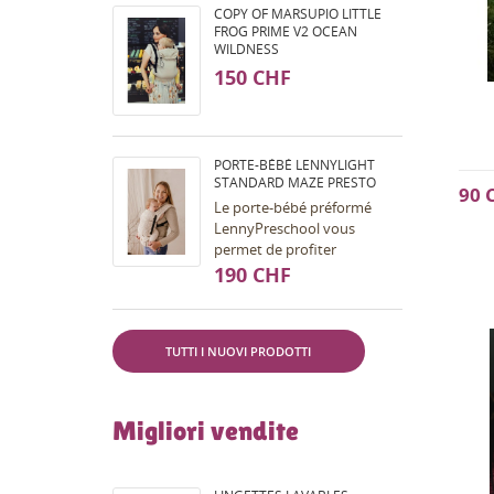
COPY OF MARSUPIO LITTLE
FROG PRIME V2 OCEAN
WILDNESS
150 CHF
PORTE-BÉBÉ LENNYLIGHT
STANDARD MAZE PRESTO
90 
Le porte-bébé préformé
LennyPreschool vous
permet de profiter
confortablement du portage
190 CHF
de env. 1 an à env. 5/6 ans.
Ce porte-bébé est doté de...
TUTTI I NUOVI PRODOTTI
Migliori vendite