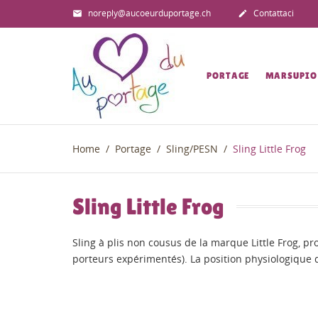
noreply@aucoeurduportage.ch
Contattaci


PORTAGE
MARSUPIO
Home
Portage
Sling/PESN
Sling Little Frog
Sling Little Frog
Sling à plis non cousus de la marque Little Frog, pr
porteurs expérimentés). La position physiologiqu