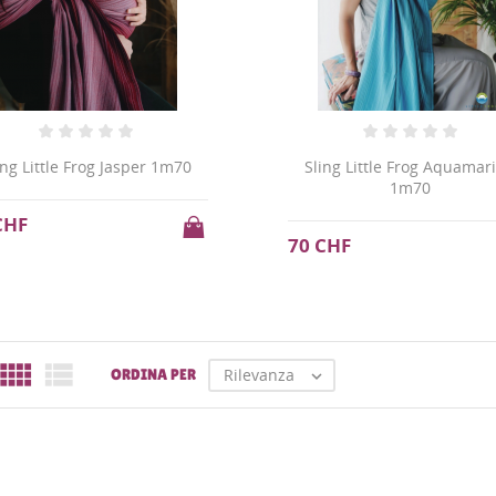
ing Little Frog Jasper 1m70
Sling Little Frog Aquamar
1m70
CHF
70 CHF


Rilevanza
ORDINA PER
