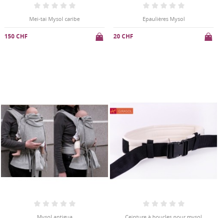
Mei-tai Mysol caribe
Epaulières Mysol
150 CHF
20 CHF
Mysol antigua
Ceinture à boucles pour mysol