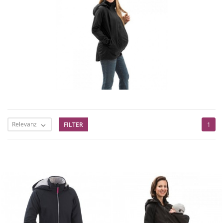
Relevanz
FILTER
1
