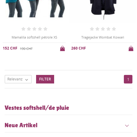
Mamalila softshell pétrole XS
Tragejacke Wombat Kowari
152 CHF
260 CHF
190 CHF
Relevanz
FILTER
1

Vestes softshell/de pluie
Neue Artikel