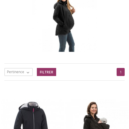
Pertinence
FILTRER
1
