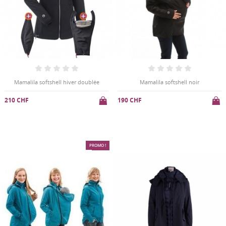
Mamalila softshell hiver doublée
Mamalila softshell noir
210 CHF
190 CHF
PROMO !
-20%