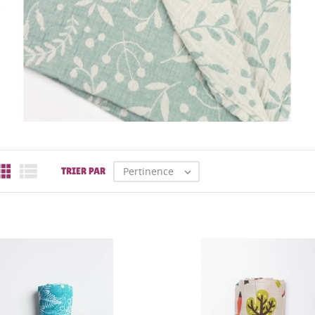


Pertinence
TRIER PAR
