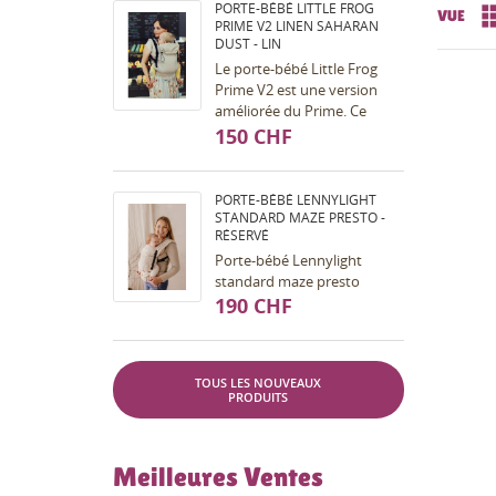
PORTE-BÉBÉ LITTLE FROG
VUE
PRIME V2 LINEN SAHARAN
DUST - LIN
Le porte-bébé Little Frog
Prime V2 est une version
améliorée du Prime. Ce
porte-bébé est pour vous si
150 CHF
vous souhaitez porter votre
bébé dès la...
PORTE-BÉBÉ LENNYLIGHT
STANDARD MAZE PRESTO -
RÉSERVÉ
Porte-bébé Lennylight
standard maze presto
190 CHF
TOUS LES NOUVEAUX
PRODUITS
Meilleures Ventes