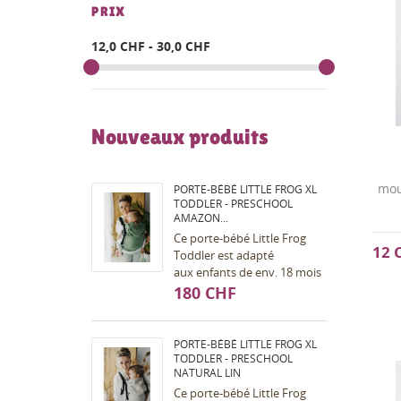
PRIX
12,0 CHF - 30,0 CHF
Nouveaux produits
mou
PORTE-BÉBÉ LITTLE FROG XL
TODDLER - PRESCHOOL
AMAZON...
Ce porte-bébé Little Frog
12 
Toddler est adapté
aux enfants de env. 18 mois
à env. 7 ans (dès taille 98,
180 CHF
max. 30kg). Portage ventral
et dorsal...
PORTE-BÉBÉ LITTLE FROG XL
TODDLER - PRESCHOOL
NATURAL LIN
Ce porte-bébé Little Frog