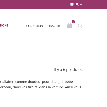
FR

0
/BONS
CONNEXION
S'INSCRIRE
Il y a 6 produits.
our allaiter, comme doudou, pour changer bébé,
rceau, dans vos tiroirs, dans la voiture. Ainsi vous