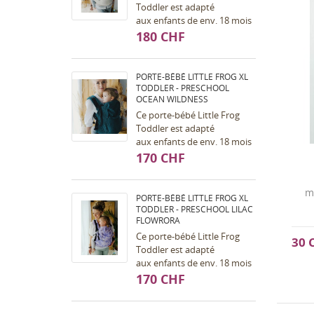
Toddler est adapté
aux enfants de env. 18 mois
à env. 7 ans (dès taille 98,
180 CHF
max. 30kg). Portage ventral
et dorsal...
PORTE-BÉBÉ LITTLE FROG XL
TODDLER - PRESCHOOL
OCEAN WILDNESS
Ce porte-bébé Little Frog
Toddler est adapté
aux enfants de env. 18 mois
à env. 7 ans (dès taille 98,
170 CHF
max. 30kg). Portage ventral
et dorsal...
m
PORTE-BÉBÉ LITTLE FROG XL
TODDLER - PRESCHOOL LILAC
FLOWRORA
Ce porte-bébé Little Frog
30 
Toddler est adapté
aux enfants de env. 18 mois
à env. 7 ans (dès taille 98,
170 CHF
max. 30kg). Portage ventral
et dorsal...