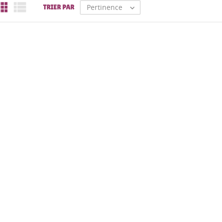


Pertinence
TRIER PAR
