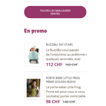
faire un sling cousu...
TOUTES LES MEILLEURES
VENTES
En promo
BUZZIBU SKY STARS
Le BuzziBu:vous passez
de l'onbuhimo au préformé en
quelques secondes, avec
l'aide
112 CHF
160 CHF
d'une petite sangle (qui
s'appelle la Bu). Le portage
en...
PORTE-BÉBÉ LITTLE FROG
PRIME GOLDEN BOHO
Le porte-bébé Little Frog
Prime est pour vous si vous
souhaitez porter votre bébé
dès la naissance (bien sûr le
98 CHF
140 CHF
mieux est toujours de