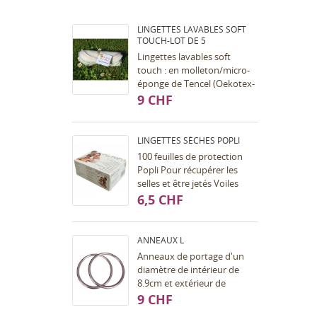
LINGETTES LAVABLES SOFT
TOUCH-LOT DE 5
Lingettes lavables soft
touch : en molleton/micro-
éponge de Tencel (Oekotex-
100), surjetées sur les bords
9 CHF
avec un fil polyester de
couleur. Les...
LINGETTES SÈCHES POPLI
100 feuilles de protection
Popli Pour récupérer les
selles et être jetés Voiles
résistants et pouvant être
6,5 CHF
lavés plusieurs fois Doux et
agréable au...
ANNEAUX L
Anneaux de portage d'un
diamètre de intérieur de
8.9cm et extérieur de
10.2cm. Pour améliorer vos
9 CHF
nouages et finitions, pour