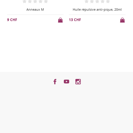
Huile répulsive anti-pique, 20ml
Anneaux S
13 CHF
9 CHF
