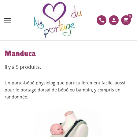
0

phone
person
shopping_cart
Manduca
Il y a 5 produits.
Un porte-bébé physiologique particulièrement facile, aussi
pour le portage dorsal de bébé ou bambin, y compris en
randonnée.