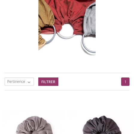
Pertinence
FILTRER
1
