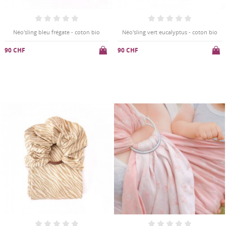
Néo'sling bleu frégate - coton bio
Néo'sling vert eucalyptus - coton bio
90 CHF
90 CHF