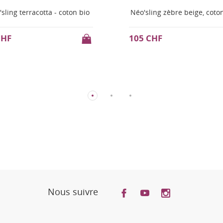
sling zèbre beige, coton bio
Néo'sling bleu frégate - co
bio
 CHF
90 CHF
Nous suivre