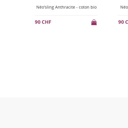
ton bio
Néo'sling terracotta - coton bio
Néo'
90 CHF
105