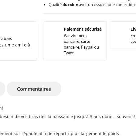
Qualité
durable
avec un tissu et une confection 
Paiement sécurisé
Li
Par virement
En
rabais
bancaire, carte
cou
tez un·e ami·e à
bancaire, Paypal ou
Twint
Commentaires
n!
besoin de vos bras dès la naissance jusqu’à 3 ans donc... souvent !
tement sur l’épaule afin de répartir plus largement le poids.