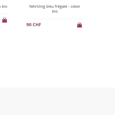
ton
Néo'sling vert eucalyptus - coton
Néo'sli
bio
105 C
90 CHF