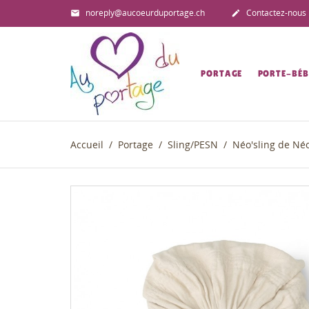
noreply@aucoeurduportage.ch
Contactez-nous


PORTAGE
PORTE-BÉB
Accueil
Portage
Sling/PESN
Néo'sling de Né