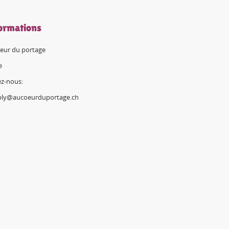
ormations
eur du portage
e
ez-nous:
ply@aucoeurduportage.ch