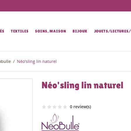
ÉS
TEXTILES
SOINS, MAISON
BIJOUX
JOUETS/LECTURES
obulle
Néo'sling lin naturel
Néo'sling lin naturel
0 review(s)