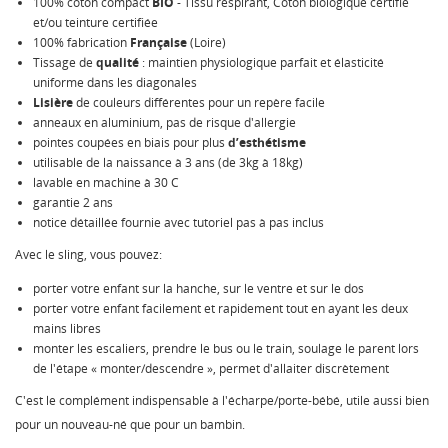
100% coton compact
BIO
- Tissu respirant, Coton biologique certifié
et/ou teinture certifiée
100% fabrication
Française
(Loire)
Tissage de
qualité
: maintien physiologique parfait et élasticité
uniforme dans les diagonales
Lisière
de couleurs différentes pour un repère facile
anneaux en aluminium, pas de risque d'allergie
pointes coupées en biais pour plus
d’esthétisme
utilisable de la naissance à 3 ans (de 3kg à 18kg)
lavable en machine à 30 C
garantie 2 ans
notice détaillée fournie avec tutoriel pas à pas inclus
Avec le sling, vous pouvez:
porter votre enfant sur la hanche, sur le ventre et sur le dos
porter votre enfant facilement et rapidement tout en ayant les deux
mains libres
monter les escaliers, prendre le bus ou le train, soulage le parent lors
de l'étape « monter/descendre », permet d'allaiter discrètement
C'est le complément indispensable à l'écharpe/porte-bébé, utile aussi bien
pour un nouveau-né que pour un bambin.