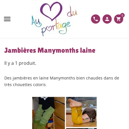
0

phone
person
shopping_cart
Jambières Manymonths laine
Il y a 1 produit.
Des jambières en laine Manymonths bien chaudes dans de
très chouettes coloris.