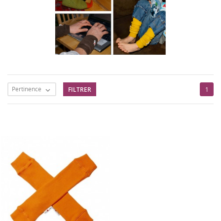
Pertinence
FILTRER
1
