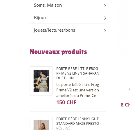
Soins, Maison
Bijoux
Jouets/lectures/bons
Nouveaux produits
PORTE-BÉBÉ LITTLE FROG
PRIME V2 LINEN SAHARAN
DUST - LIN
Le porte-bébé Little Frog
Prime V2 est une version
améliorée du Prime. Ce
porte-bébé est pour vous si
150 CHF
8 C
vous souhaitez porter votre
bébé dès la...
PORTE-BÉBÉ LENNYLIGHT
STANDARD MAZE PRESTO -
RÉSERVÉ