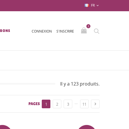
FR

0
/BONS
CONNEXION
S'INSCRIRE
Il y a 123 produits.
…
PAGES

1
2
3
11