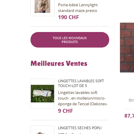
Porte-bébé Lennylight
standard maze presto
190 CHF
TOUS LES NOUVEAUX
PRODUITS
Meilleures Ventes
LINGETTES LAVABLES SOFT
TOUCH-LOT DE 5
Lingettes lavables soft
touch : en molleton/micro-
Bi
éponge de Tencel (Oekotex-
100), surjetées sur les bords
9 CHF
87,
avec un fil polyester de
couleur. Les...
LINGETTES SÈCHES POPLI