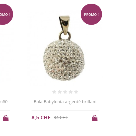
-10%
-75%
OMO !
PROMO !
3m60
Bola Babylonia argenté brillant
8,5 CHF
34 CHF