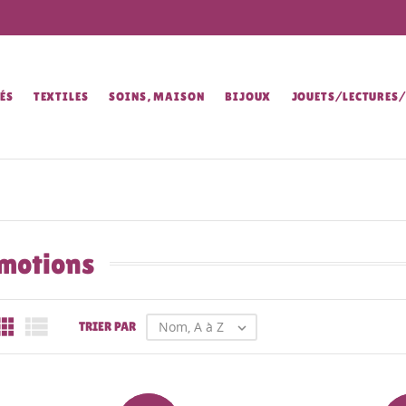
ÉS
TEXTILES
SOINS, MAISON
BIJOUX
JOUETS/LECTURES
motions


Nom, A à Z
TRIER PAR
