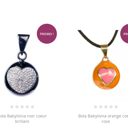
-75%
PROMO !
PR
ola Babylonia noir coeur
Bola Babylonia orange co
brillant
rose