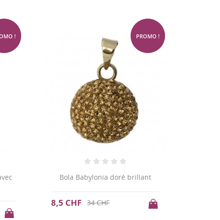
-75%
-75%
OMO !
PROMO !
avec
Bola Babylonia doré brillant
8,5 CHF
34 CHF