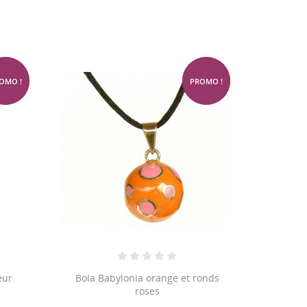
-75%
-75%
OMO !
PROMO !
eur
Bola Babylonia orange et ronds
roses