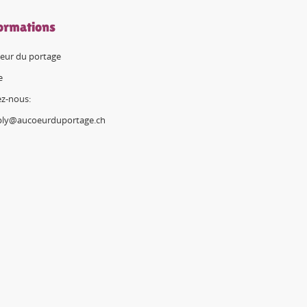
ormations
eur du portage
e
ez-nous:
ply@aucoeurduportage.ch