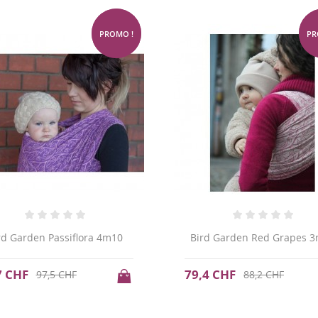
-10%
PROMO !
PR
rd Garden Passiflora 4m10
Bird Garden Red Grapes 
7 CHF
79,4 CHF
97,5 CHF
88,2 CHF