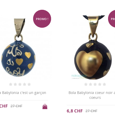
-75%
PROMO !
PR
a Babylonia c'est un garçon
Bola Babylonia coeur noir 
coeurs
 CHF
27 CHF
6,8 CHF
27 CHF