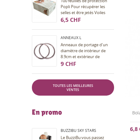
100 feuilles de protection
Popli Pour récupérer les
selles et être jetés Voiles
résistants et pouvant être
6,5 CHF
lavés plusieurs fois Doux et
agréable au...
ANNEAUX L
Anneaux de portage d'un
diamètre de intérieur de
8.9cm et extérieur de
10.2cm. Pour améliorer vos
9 CHF
nouages et finitions, pour
faire un sling cousu...
TOUTES LES MEILLEURES
VENTES
En promo
Bol
6,8
BUZZIBU SKY STARS
Le BuzziBu:vous passez