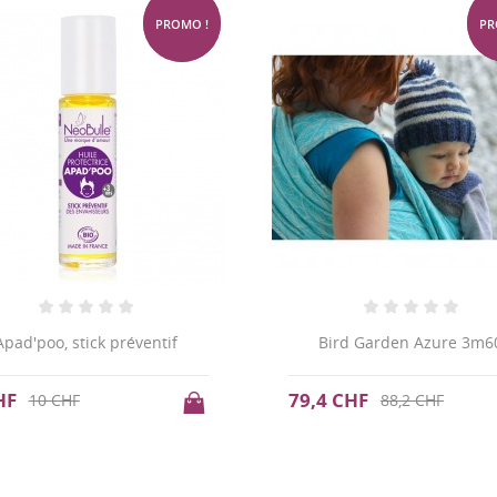
-20%
PROMO !
PR
Apad'poo, stick préventif
Bird Garden Azure 3m6
HF
79,4 CHF
10 CHF
88,2 CHF