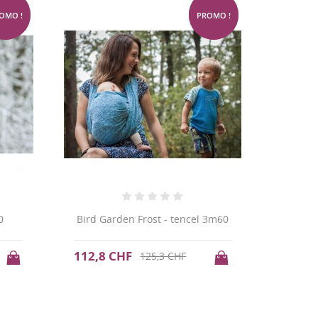
-10%
-10%
OMO !
PROMO !
0
Bird Garden Frost - tencel 3m60
112,8 CHF
125,3 CHF