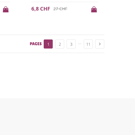
6,8 CHF
27 CHF
…
PAGES

1
2
3
11