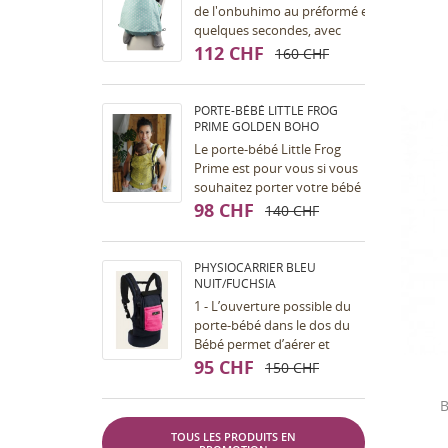
de l'onbuhimo au préformé en
quelques secondes, avec
l'aide
112 CHF
160 CHF
d'une petite sangle (qui
s'appelle la Bu). Le portage
en...
PORTE-BÉBÉ LITTLE FROG
PRIME GOLDEN BOHO
Le porte-bébé Little Frog
Prime est pour vous si vous
souhaitez porter votre bébé
dès la naissance (bien sûr le
98 CHF
140 CHF
mieux est toujours de
pouvoir...
PHYSIOCARRIER BLEU
NUIT/FUCHSIA
1 - L’ouverture possible du
porte-bébé dans le dos du
Bébé permet d’aérer et
ventiler et de s’adapter à
95 CHF
150 CHF
toutes saisons.La
transparence du filet...
B
TOUS LES PRODUITS EN