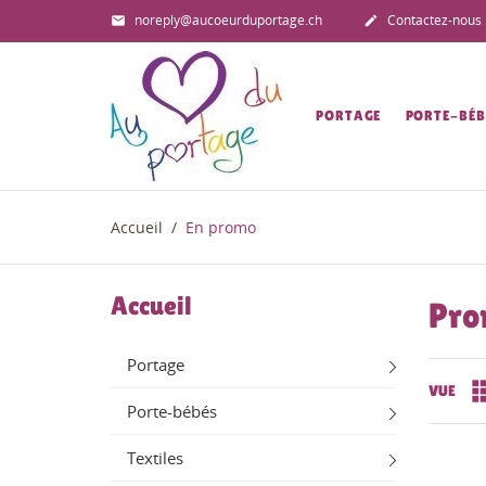
noreply@aucoeurduportage.ch
Contactez-nous


PORTAGE
PORTE-BÉB
Accueil
En promo
Accueil
Pro
Portage
VUE
Porte-bébés
Textiles