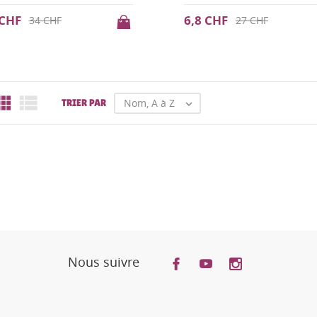
 CHF
6,8 CHF
34 CHF
27 CHF


Nom, A à Z
TRIER PAR

Nous suivre