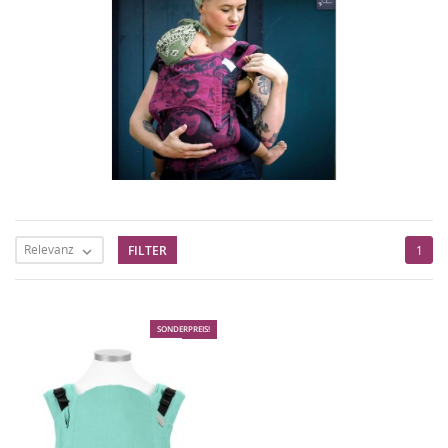
Relevanz
FILTER
1

SONDERPREIS!
-50%