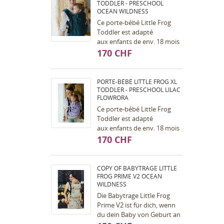
TODDLER - PRESCHOOL
OCEAN WILDNESS
Ce porte-bébé Little Frog
Toddler est adapté
aux enfants de env. 18 mois
à env. 7 ans (dès taille 98,
170 CHF
max. 30kg). Portage ventral
et dorsal...
PORTE-BÉBÉ LITTLE FROG XL
TODDLER - PRESCHOOL LILAC
FLOWRORA
Ce porte-bébé Little Frog
Toddler est adapté
aux enfants de env. 18 mois
à env. 7 ans (dès taille 98,
170 CHF
max. 30kg). Portage ventral
et dorsal...
COPY OF BABYTRAGE LITTLE
FROG PRIME V2 OCEAN
WILDNESS
Die Babytrage Little Frog
Prime V2 ist für dich, wenn
du dein Baby von Geburt an