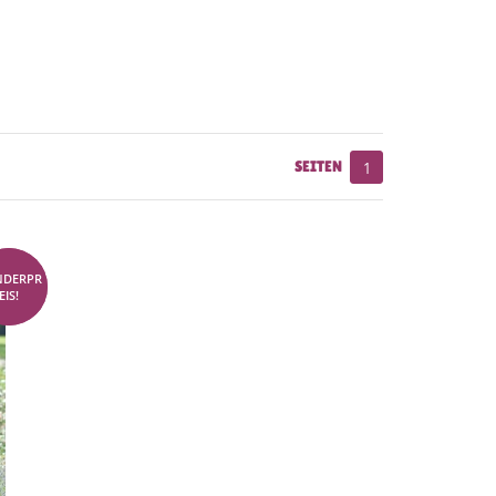
SEITEN
1
NDERPR
0 CHF
EIS!