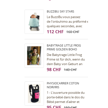
BUZZIBU SKY STARS
Le BuzziBu:vous passez
de l'onbuhimo au préformé en
quelques secondes, avec
l'aide
112 CHF
160 CHF
d'une petite sangle (qui
s'appelle la Bu). Le portage
en...
BABYTRAGE LITTLE FROG
PRIME GOLDEN BOHO
Die Babytrage Little Frog
Prime ist für dich, wenn du
dein Baby von Geburt an
tragen möchtest (das Beste
98 CHF
140 CHF
ist natürlich immer, ein
Tragetuch oder...
PHYSIOCARRIER COTON
NOIR/IRIS
1 - L’ouverture possible du
porte-bébé dans le dos du
Bébé permet d’aérer et
ventiler et de s’adapter à
95 CHF
150 CHF