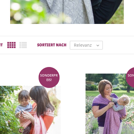


Relevanz
HT
SORTIERT NACH

SONDERPR
SO
-30 CHF
-3
EIS!