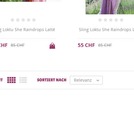
g Loktu She Raindrops Latté
Sling Loktu She Raindrops 
CHF
55 CHF
85 CHF
85 CHF


Relevanz
HT
SORTIERT NACH
