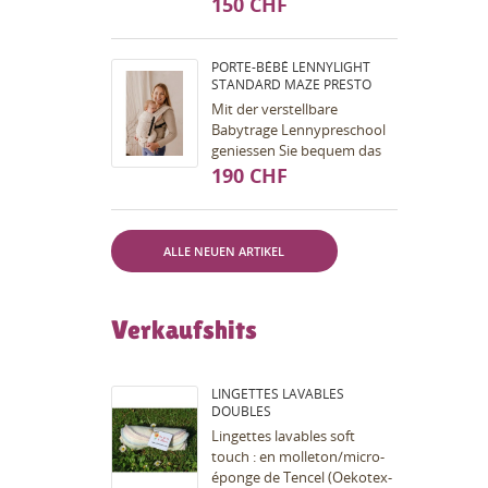
tragen möchtest (das Beste
150 CHF
ist natürlich immer, ein
Tragetuch oder...
PORTE-BÉBÉ LENNYLIGHT
STANDARD MAZE PRESTO
Mit der verstellbare
Babytrage Lennypreschool
geniessen Sie bequem das
Tragen von ca. 1 Jahr bis ca.
190 CHF
5/6 Jahre alt. Diese
Babytrage verfügt !ber...
ALLE NEUEN ARTIKEL
Verkaufshits
LINGETTES LAVABLES
DOUBLES
Lingettes lavables soft
touch : en molleton/micro-
éponge de Tencel (Oekotex-