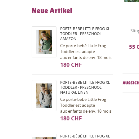
Neue Artikel
PORTE-BÉBÉ LITTLE FROG XL
Slin
TODDLER - PRESCHOOL
AMAZON...
Ce porte-bébé Little Frog
55 
Toddler est adapté
aux enfants de env. 18 mois
à env. 7 ans (dès taille 98,
180 CHF
max. 30kg). Portage ventral
et dorsal...
PORTE-BÉBÉ LITTLE FROG XL
AUSSIC
TODDLER - PRESCHOOL
NATURAL LINEN
Ce porte-bébé Little Frog
Toddler est adapté
aux enfants de env. 18 mois
à env. 7 ans (dès taille 98,
180 CHF
max. 30kg). Portage ventral
et dorsal...
PORTE-BÉBÉ LITTLE FROG XL