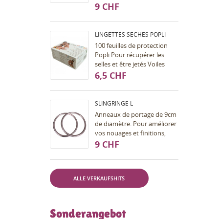
100), surjetées sur les bords
9 CHF
avec un fil polyester de
couleur. Les...
LINGETTES SÈCHES POPLI
100 feuilles de protection
Popli Pour récupérer les
selles et être jetés Voiles
résistants et pouvant être
6,5 CHF
lavés plusieurs fois Doux et
agréable au...
SLINGRINGE L
Anneaux de portage de 9cm
de diamètre. Pour améliorer
vos nouages et finitions,
pour faire un sling cousu ou
9 CHF
non cousu, un sac de
portage, etc......
ALLE VERKAUFSHITS
Sonderangebot