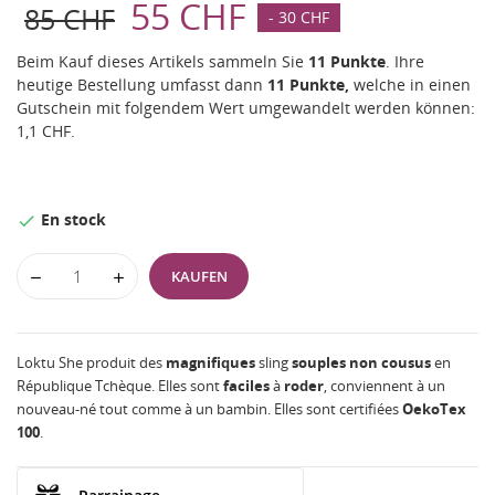
55 CHF
85 CHF
- 30 CHF
Beim Kauf dieses Artikels sammeln Sie
11
Punkte
. Ihre
heutige Bestellung umfasst dann
11
Punkte,
welche in einen
Gutschein mit folgendem Wert umgewandelt werden können:
1,1 CHF
.
En stock

KAUFEN
Loktu She produit des
magnifiques
sling
souples non cousus
en
République Tchèque. Elles sont
faciles
à
roder
, conviennent à un
nouveau-né tout comme à un bambin. Elles sont certifiées
OekoTex
100
.