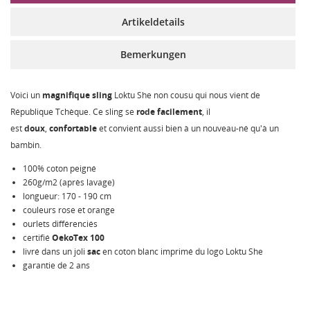
Artikeldetails
Bemerkungen
Voici un
magnifique sling
Loktu She non cousu qui nous vient de
République Tchèque. Ce sling se
rode
facilement
, il
est
doux
,
confortable
et convient aussi bien à un nouveau-né qu'à un
bambin.
100% coton peigné
260g/m2 (après lavage)
longueur: 170 - 190 cm
couleurs rose et orange
ourlets différenciés
certifié
OekoTex 100
livré dans un joli
sac
en coton blanc imprimé du logo Loktu She
garantie de 2 ans