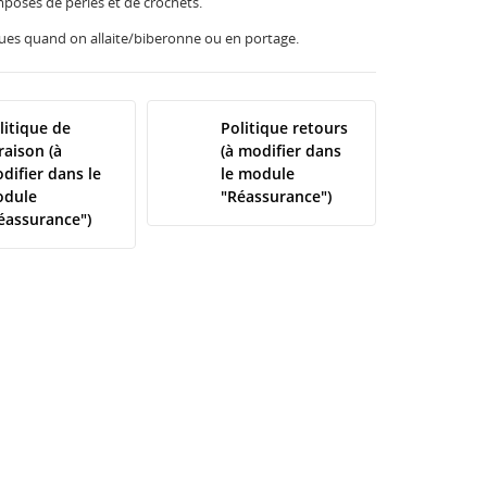
posés de perles et de crochets.
iques quand on allaite/biberonne ou en portage.
litique de
Politique retours
vraison (à
(à modifier dans
difier dans le
le module
dule
"Réassurance")
éassurance")