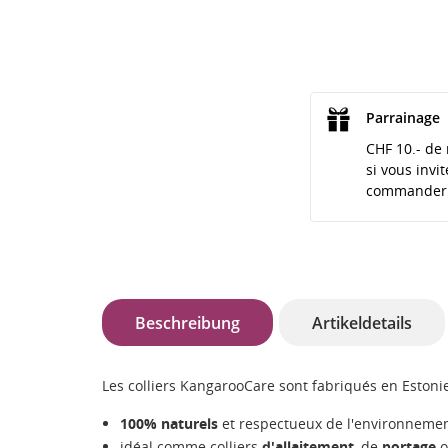
Parrainage
CHF 10.- de 
si vous invi
commander
Beschreibung
Artikeldetails
Les colliers KangarooCare sont fabriqués en Eston
100% naturels
et respectueux de l'environneme
idéal comme colliers
d'allaitement
, de
portage
o