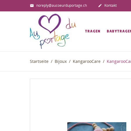
noreply@aucoeurduportage.ch
Kontakt


TRAGEN
BABYTRAGE
Startseite
Bijoux
KangarooCare
KangarooCar