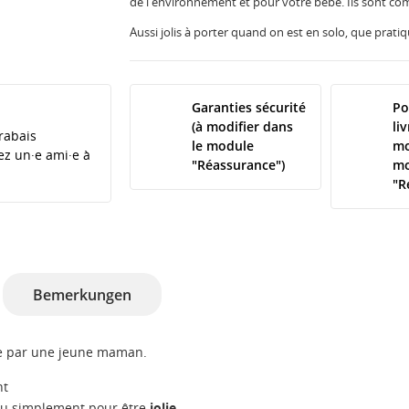
de l'environnement et pour votre bébé. Ils sont com
Aussi jolis à porter quand on est en solo, que prat
Garanties sécurité
Po
(à modifier dans
li
rabais
le module
mo
tez un·e ami·e à
"Réassurance")
mo
"R
Bemerkungen
ie par une jeune maman.
nt
u simplement pour être
jolie