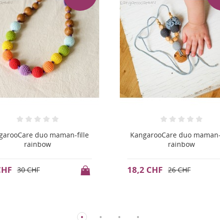
garooCare duo maman-fille
KangarooCare duo maman-f
rainbow
rainbow
2 CHF
16,1 CHF
26 CHF
23 CHF