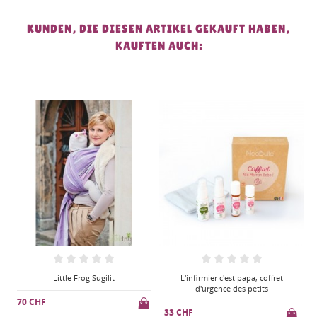
KUNDEN, DIE DIESEN ARTIKEL GEKAUFT HABEN,
KAUFTEN AUCH:
L'infirmier c'est papa, coffret
Stick urgence P'tits bobos
d'urgence des petits
12 CHF
1
33 CHF