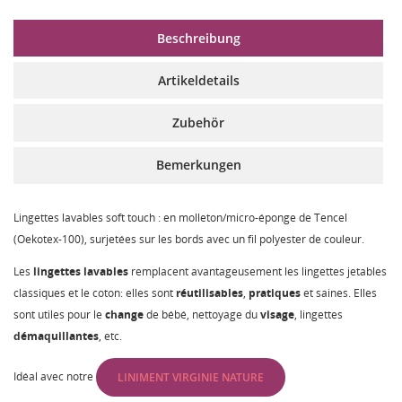
Beschreibung
Artikeldetails
Zubehör
Bemerkungen
Lingettes lavables soft touch : en molleton/micro-éponge de Tencel
(Oekotex-100), surjetées sur les bords avec un fil polyester de couleur.
Les
lingettes lavables
remplacent avantageusement les lingettes jetables
classiques et le coton: elles sont
réutilisables
,
pratiques
et saines. Elles
sont utiles pour le
change
de bébé, nettoyage du
visage
, lingettes
démaquillantes
, etc.
Idéal avec notre
LINIMENT VIRGINIE NATURE