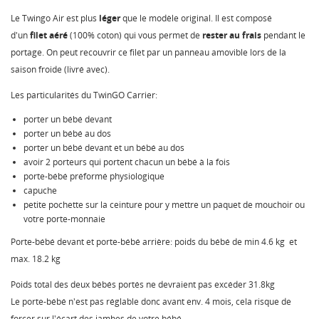
Le Twingo Air est plus
léger
que le modèle original. Il est composé
d'un
filet aéré
(100% coton) qui vous permet de
rester au frais
pendant le
portage. On peut recouvrir ce filet par un panneau amovible lors de la
saison froide (livré avec).
Les particularités du TwinGO Carrier:
porter un bébé devant
porter un bébé au dos
porter un bébé devant et un bébé au dos
avoir 2 porteurs qui portent chacun un bébé à la fois
porte-bébé préformé physiologique
capuche
petite pochette sur la ceinture pour y mettre un paquet de mouchoir ou
votre porte-monnaie
Porte-bébé devant et porte-bébé arrière: poids du bébé de min 4.6 kg et
max. 18.2 kg
Poids total des deux bébés portés ne devraient pas excéder 31.8kg
Le porte-bébé n'est pas réglable donc avant env. 4 mois, cela risque de
forcer sur l'écart des jambes de votre bébé.