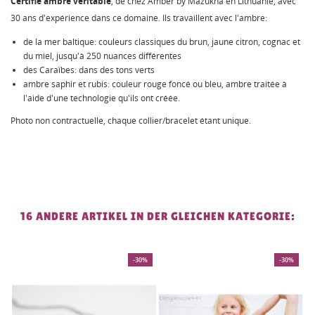
Certifié ambre véritable
, de chez Amber by Mazukna en Lithuanie, avec
30 ans d'expérience dans ce domaine. Ils travaillent avec l'ambre:
de la mer baltique: couleurs classiques du brun, jaune citron, cognac et
du miel, jusqu'à 250 nuances différentes
des Caraïbes: dans des tons verts
ambre saphir et rubis: couleur rouge foncé ou bleu, ambre traitée à
l'aide d'une technologie qu'ils ont créée.
Photo non contractuelle, chaque collier/bracelet étant unique.
16 ANDERE ARTIKEL IN DER GLEICHEN KATEGORIE:
%
-30%
SONDERPREIS!
-75%