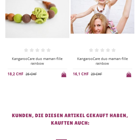
KangarooCare duo maman-fille
Bola coeur argent
rainbow
6,8 CHF
1
27 CHF
16,1 CHF
23 CHF
KUNDEN, DIE DIESEN ARTIKEL GEKAUFT HABEN,
KAUFTEN AUCH: