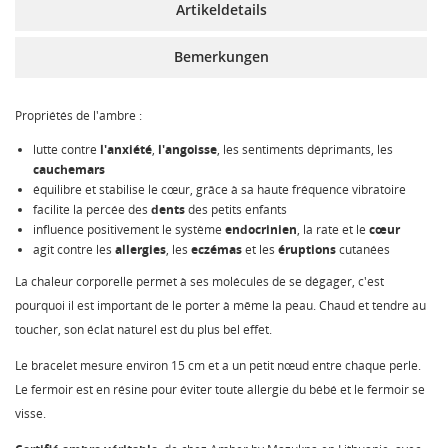
Artikeldetails
Bemerkungen
Propriétés de l'ambre :
lutte contre
l'anxiété
,
l'angoisse
, les sentiments déprimants, les
cauchemars
équilibre et stabilise le cœur, grâce à sa haute fréquence vibratoire
facilite la percée des
dents
des petits enfants
influence positivement le système
endocrinien
, la rate et le
cœur
agit contre les
allergies
, les
eczémas
et les
éruptions
cutanées
La chaleur corporelle permet à ses molécules de se dégager, c'est
pourquoi il est important de le porter à même la peau. Chaud et tendre au
toucher, son éclat naturel est du plus bel effet.
Le bracelet mesure environ 15 cm et a un petit nœud entre chaque perle.
Le fermoir est en résine pour éviter toute allergie du bébé et le fermoir se
visse.