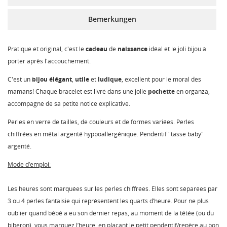
Bemerkungen
Pratique et original, c'est le
cadeau
de
naissance
idéal et le joli bijou à
porter après l'accouchement.
C'est un
bijou
élégant
,
utile
et
ludique
, excellent pour le moral des
mamans! Chaque bracelet est livré dans une jolie
pochette
en organza,
accompagné de sa petite notice explicative.
Perles en verre de tailles, de couleurs et de formes variées. Perles
chiffrées en métal argenté hyppoallergénique. Pendentif "tasse baby"
argenté.
Mode d’emploi:
Les heures sont marquées sur les perles chiffrées. Elles sont séparées par
3 ou 4 perles fantaisie qui représentent les quarts d’heure. Pour ne plus
oublier quand bébé a eu son dernier repas, au moment de la tétée (ou du
biberon), vous marquez l’heure, en plaçant le petit pendentif/repère au bon