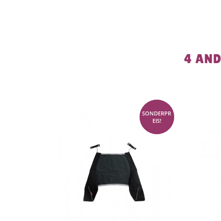
4 AND
SONDERPR
-80%
EIS!