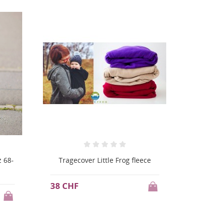
ece
Couverture polaire pour auto
Hoppediz
4 CHF
46 CHF