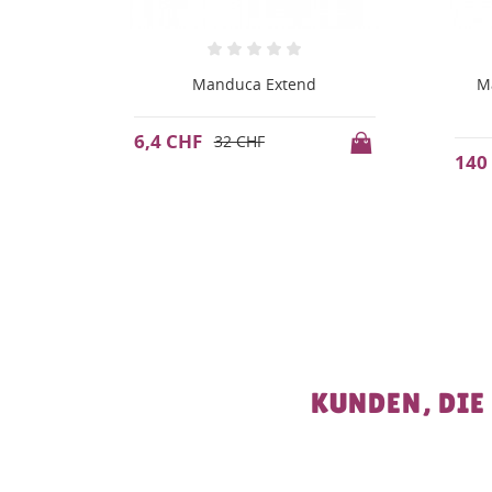
Manduca First Pure Cotton
M
Lavender
140 CHF
150
KUNDEN, DIE