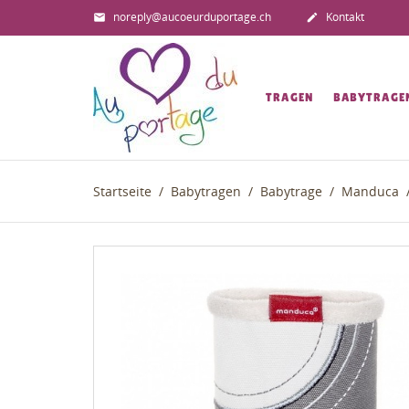
noreply@aucoeurduportage.ch
Kontakt


TRAGEN
BABYTRAGE
Startseite
Babytragen
Babytrage
Manduca