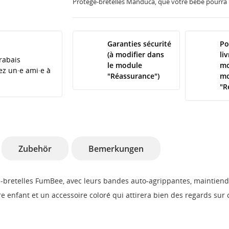
Protège-bretelles Manduca, que votre bébé pourra mo
Garanties sécurité
Po
(à modifier dans
li
rabais
le module
mo
tez un·e ami·e à
"Réassurance")
mo
"R
Zubehör
Bemerkungen
ège-bretelles FumBee, avec leurs bandes auto-agrippantes, maintien
tre enfant et un accessoire coloré qui attirera bien des regards sur