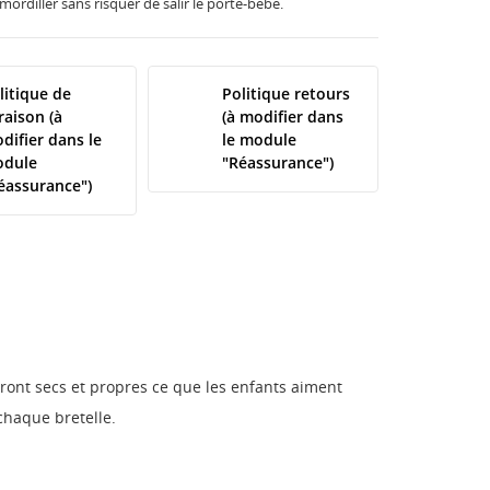
rdiller sans risquer de salir le porte-bébé.
litique de
Politique retours
vraison (à
(à modifier dans
difier dans le
le module
dule
"Réassurance")
éassurance")
dront secs et propres ce que les enfants aiment
 chaque bretelle.