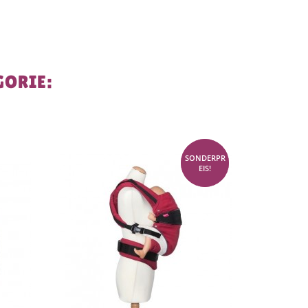
GORIE:
DERPR
SONDERPR
80%
-80%
EIS!
EIS!