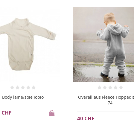
all aus Fleece Hoppediz 68-
Tragecover Little Frog fle
74
38 CHF
CHF