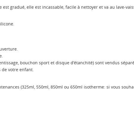
le est gradué, elle est incassable, facile à nettoyer et va au lave-vais
ilicone.
ouverture.
e.
prentissage, bouchon sport et disque d’étanchité) sont vendus sépa
s de votre enfant.
ontenances (325ml, 550ml, 850ml ou 650ml isotherme: si vous souhai