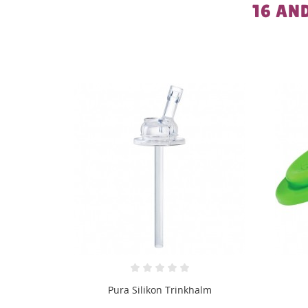
16 AN
alm
Pura bouteille Sport