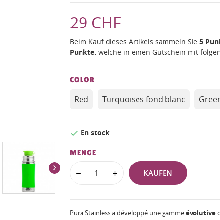
29 CHF
Beim Kauf dieses Artikels sammeln Sie
5
Pun
Punkte,
welche in einen Gutschein mit fol
COLOR
Red
Turquoises fond blanc
Gree
En stock

MENGE

KAUFEN
Pura Stainless a développé une gamme
évolutive
d