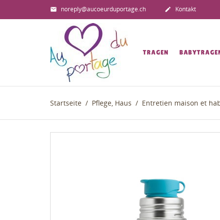
noreply@aucoeurduportage.ch
Kontakt


TRAGEN
BABYTRAGE
Startseite
Pflege, Haus
Entretien maison et hab