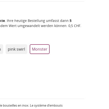
kte
. Ihre heutige Bestellung umfasst dann
5
gendem Wert umgewandelt werden können:
0,5 CHF
.
n
pink swirl
Monster
e bouteilles en inox. Le système d’embouts