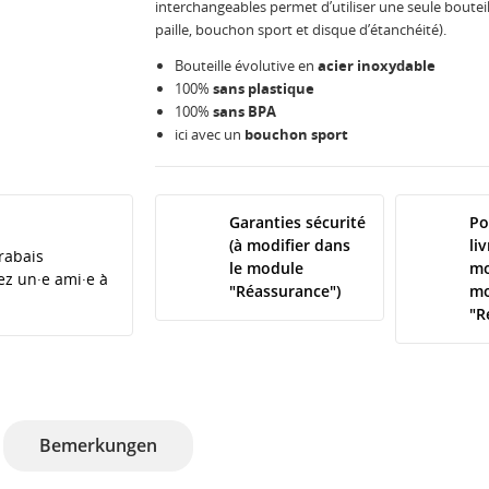
interchangeables permet d’utiliser une seule bouteil
paille, bouchon sport et disque d’étanchéité).
Bouteille évolutive en
acier inoxydable
100%
sans plastique
100%
sans BPA
ici avec un
bouchon sport
Garanties sécurité
Po
(à modifier dans
li
rabais
le module
mo
tez un·e ami·e à
"Réassurance")
mo
"R
Bemerkungen