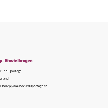
p-Einstellungen
eur du portage
erland
l: noreply@aucoeurduportage.ch