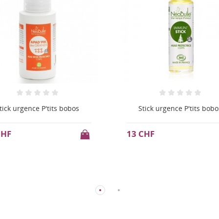
tick urgence P'tits bobos
Pchitt Apad'pik, spray
d'ambiance
CHF
12 CHF