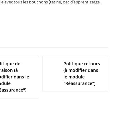
le avec tous les bouchons (tétine, bec d’apprentissage,
litique de
Politique retours
vraison (à
(à modifier dans
difier dans le
le module
dule
"Réassurance")
éassurance")