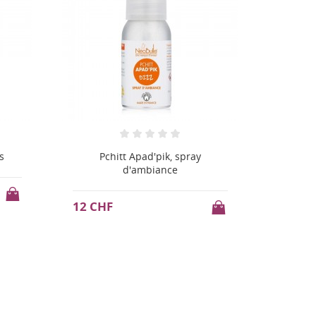
Pura Sportverschluss "Big
Mouth"
11 CH
11 CHF