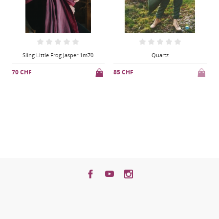
1m70
Quartz
Sling Little Frog Aquamarine 1m7
85 CHF
70 CHF
