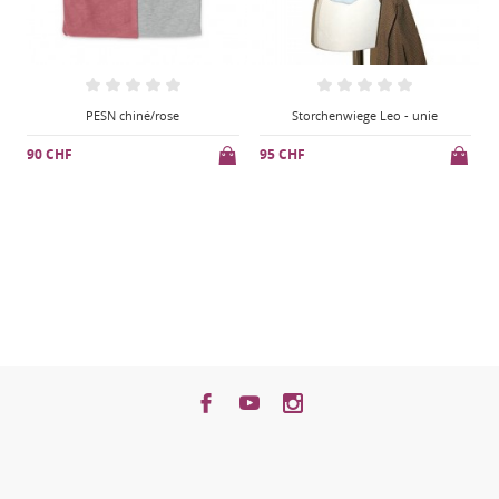
Storchenwiege Leo - unie
Little Frog Jacquard Stormy Cube
95 CHF
90 CHF
