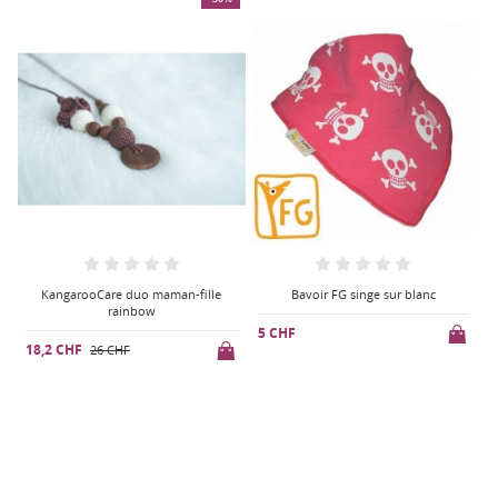
lle
Bavoir FG singe sur blanc
KangarooCare duo maman-fille
rainbow
5 CHF
18,2 CHF
26 CHF