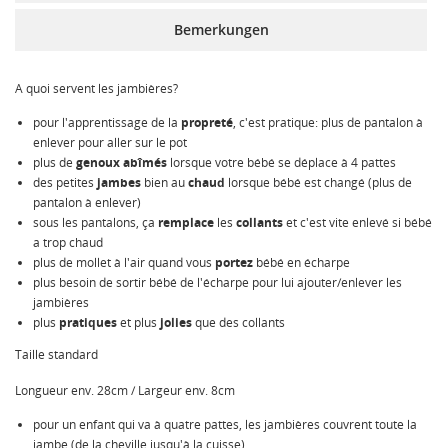
Bemerkungen
A quoi servent les jambières?
pour l'apprentissage de la
propreté
, c'est pratique: plus de pantalon à
enlever pour aller sur le pot
plus de
genoux abîmés
lorsque votre bébé se déplace à 4 pattes
des petites
jambes
bien au
chaud
lorsque bébé est changé (plus de
pantalon à enlever)
sous les pantalons, ça
remplace
les
collants
et c'est vite enlevé si bébé
a trop chaud
plus de mollet à l'air quand vous
portez
bébé en écharpe
plus besoin de sortir bébé de l'écharpe pour lui ajouter/enlever les
jambières
plus
pratiques
et plus
jolies
que des collants
Taille standard
Longueur env. 28cm / Largeur env. 8cm
pour un enfant qui va à quatre pattes, les jambières couvrent toute la
jambe (de la cheville jusqu'à la cuisse)