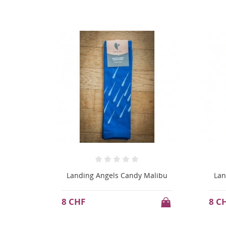
Malibu
Landing Angels Candy Malibu
Lan
8 CHF
8 C