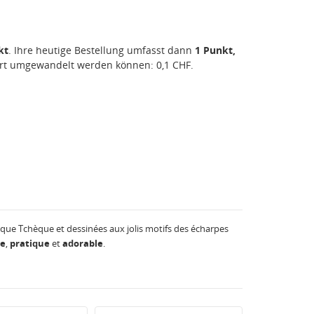
kt
. Ihre heutige Bestellung umfasst dann
1
Punkt,
ert umgewandelt werden können:
0,1 CHF
.
que Tchèque et dessinées aux jolis motifs des écharpes
le
,
pratique
et
adorable
.