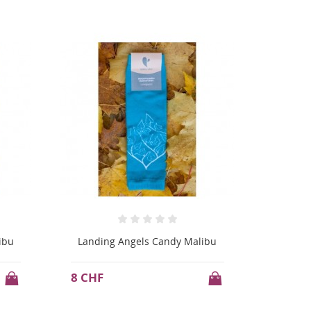
ibu
Landing Angels Candy Malibu
Landi
8 CHF
8 CHF