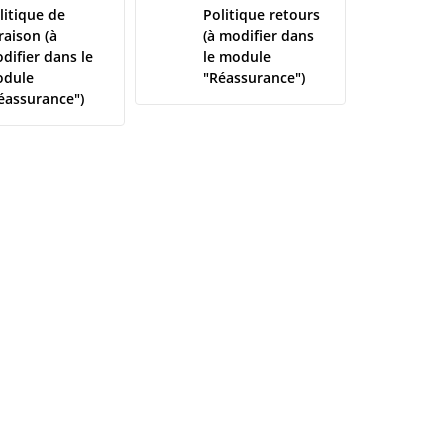
litique de
Politique retours
vraison (à
(à modifier dans
difier dans le
le module
dule
"Réassurance")
éassurance")