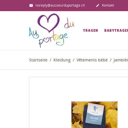
noreply@aucoeurduportage.ch
Kontakt


TRAGEN
BABYTRAGE
Startseite
Kleidung
Vêtements bébé
Jambiè