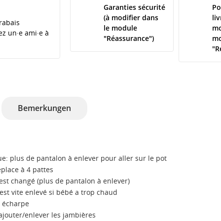
Garanties sécurité
Po
(à modifier dans
li
rabais
le module
mo
tez un·e ami·e à
"Réassurance")
mo
"R
Bemerkungen
que: plus de pantalon à enlever pour aller sur le pot
place à 4 pattes
st changé (plus de pantalon à enlever)
'est vite enlevé si bébé a trop chaud
 écharpe
ajouter/enlever les jambières