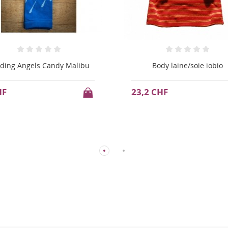
Body laine/soie iobio
Stick urgence P'tits bobo
2 CHF
13 CHF