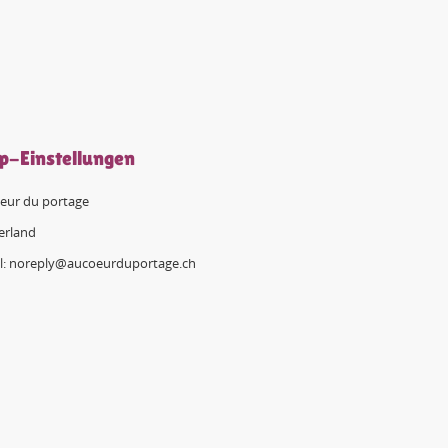
p-Einstellungen
eur du portage
erland
l: noreply@aucoeurduportage.ch