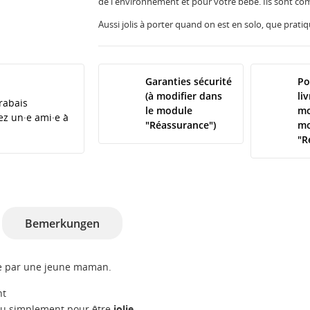
de l'environnement et pour votre bébé. Ils sont com
Aussi jolis à porter quand on est en solo, que prat
Garanties sécurité
Po
(à modifier dans
li
rabais
le module
mo
tez un·e ami·e à
"Réassurance")
mo
"R
Bemerkungen
ie par une jeune maman.
nt
u simplement pour être
jolie