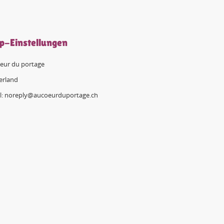
p-Einstellungen
eur du portage
erland
l: noreply@aucoeurduportage.ch