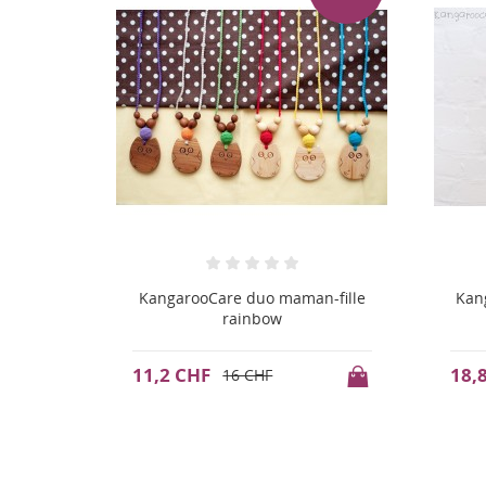
-fille
KangarooCare duo maman-fille
Kan
rainbow
18,8 CHF
18,
26,9 CHF