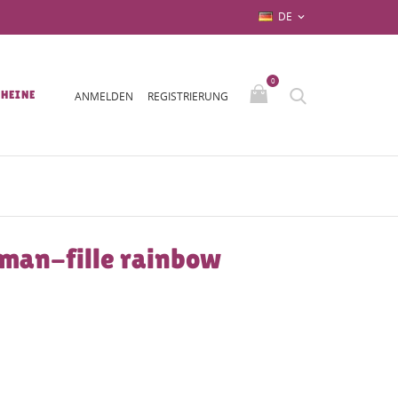
DE

0
HEINE
ANMELDEN
REGISTRIERUNG
man-fille rainbow