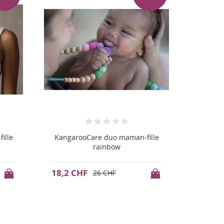
ille
KangarooCare duo maman-fille
Kangar
rainbow
16,1 CHF
18,2 
23 CHF