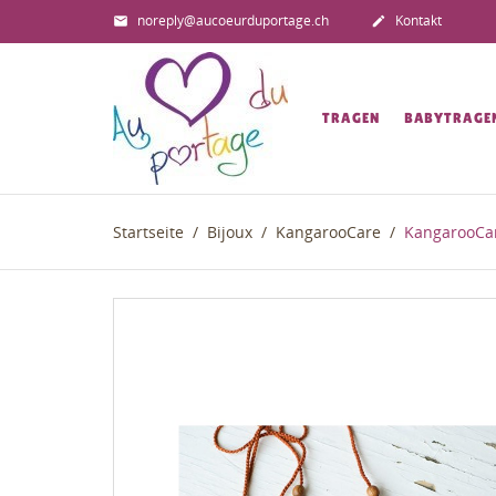
noreply@aucoeurduportage.ch
Kontakt


TRAGEN
BABYTRAGE
Startseite
Bijoux
KangarooCare
KangarooCar