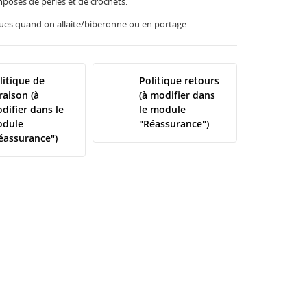
posés de perles et de crochets.
iques quand on allaite/biberonne ou en portage.
litique de
Politique retours
vraison (à
(à modifier dans
difier dans le
le module
dule
"Réassurance")
éassurance")