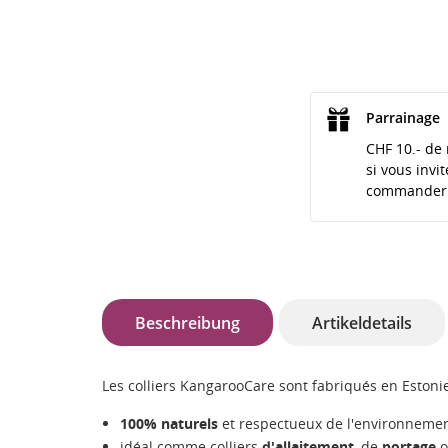
Parrainage
CHF 10.- de 
si vous invi
commander
Beschreibung
Artikeldetails
Les colliers KangarooCare sont fabriqués en Eston
100% naturels
et respectueux de l'environneme
idéal comme colliers
d'allaitement
, de
portage
o