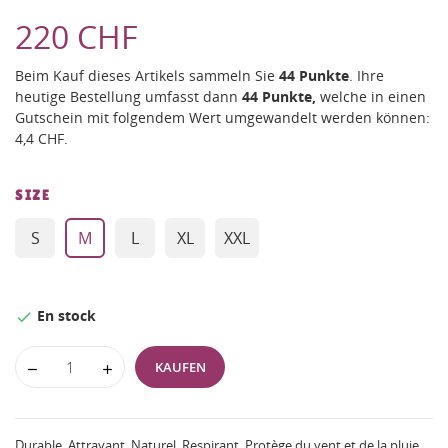
220 CHF
Beim Kauf dieses Artikels sammeln Sie
44
Punkte
. Ihre
heutige Bestellung umfasst dann
44
Punkte,
welche in einen
Gutschein mit folgendem Wert umgewandelt werden können:
4,4 CHF
.
SIZE
S
M
L
XL
XXL
En stock

KAUFEN
Durable. Attrayant. Naturel. Respirant. Protège du vent et de la pluie.