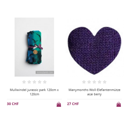
Manymonths Woll-Elefantenmütze
Bavoir FG singe sur blanc
acai berry
5 CHF
27 CHF