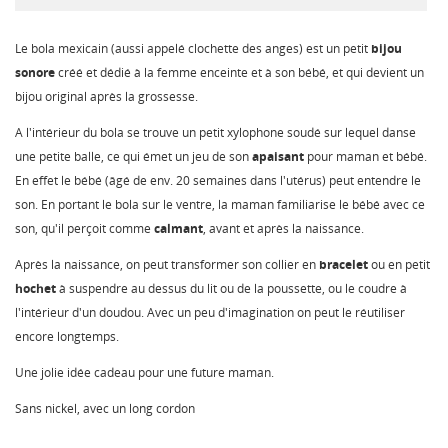
Le bola mexicain (aussi appelé clochette des anges) est un petit
bijou
sonore
créé et dédié à la femme enceinte et à son bébé, et qui devient un
bijou original après la grossesse.
A l'intérieur du bola se trouve un petit xylophone soudé sur lequel danse
une petite balle, ce qui émet un jeu de son
apaisant
pour maman et bébé.
En effet le bébé (âgé de env. 20 semaines dans l'utérus) peut entendre le
son. En portant le bola sur le ventre, la maman familiarise le bébé avec ce
son, qu'il perçoit comme
calmant
, avant et après la naissance.
Après la naissance, on peut transformer son collier en
bracelet
ou en petit
hochet
à suspendre au dessus du lit ou de la poussette, ou le coudre à
l'intérieur d'un doudou. Avec un peu d'imagination on peut le réutiliser
encore longtemps.
Une jolie idée cadeau pour une future maman.
Sans nickel, avec un long cordon