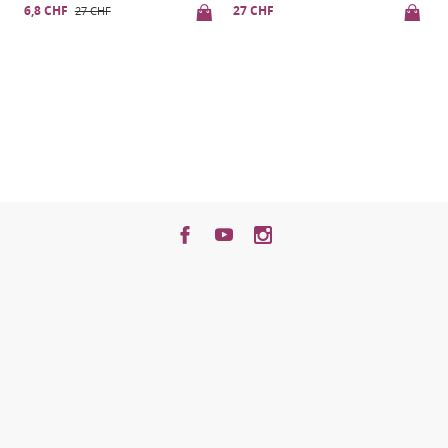
6,8 CHF
27 CHF
27 CHF
6
