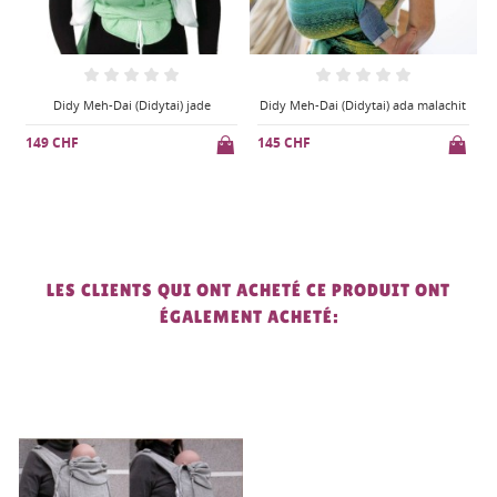
Didy Meh-Dai (Didytai) ada malachit
Didy Meh-Dai (Didytai) silber
145 CHF
149 CHF
LES CLIENTS QUI ONT ACHETÉ CE PRODUIT ONT
ÉGALEMENT ACHETÉ: