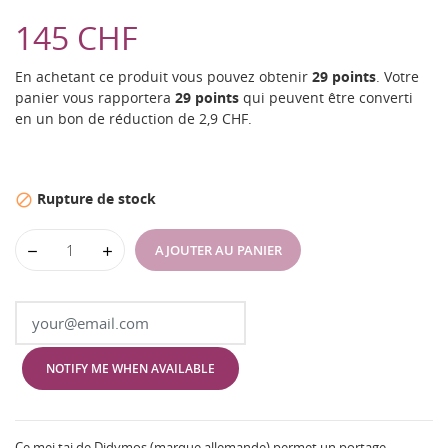
145 CHF
En achetant ce produit vous pouvez obtenir
29
points
. Votre
panier vous rapportera
29
points
qui peuvent être converti
en un bon de réduction de
2,9 CHF
.
Rupture de stock

AJOUTER AU PANIER
NOTIFY ME WHEN AVAILABLE
Ce mei tai de Didymos (marque allemande) permet un portage