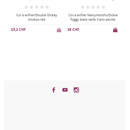
ébé
Col à enfiler/Double Dickey
Col à enfiler Manymonths/Dickie
Col
rooibos red
foggy black taille 3 ans-adulte
23,2 CHF
26 CHF
25 
