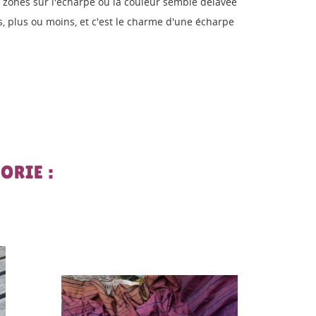
s zones sur l'écharpe ou la couleur semble délavée
tes, plus ou moins, et c'est le charme d'une écharpe
ORIE :