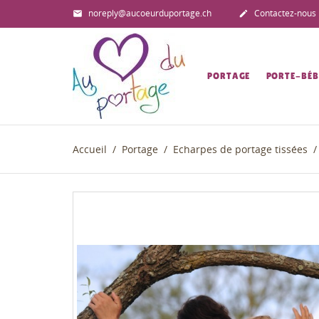
noreply@aucoeurduportage.ch
Contactez-nous


PORTAGE
PORTE-BÉB
Accueil
Portage
Echarpes de portage tissées