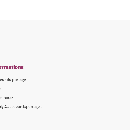
ormations
eur du portage
e
ez-nous:
ply@aucoeurduportage.ch