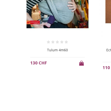
 light
Tulum 4m60
Ec
130 CHF
110