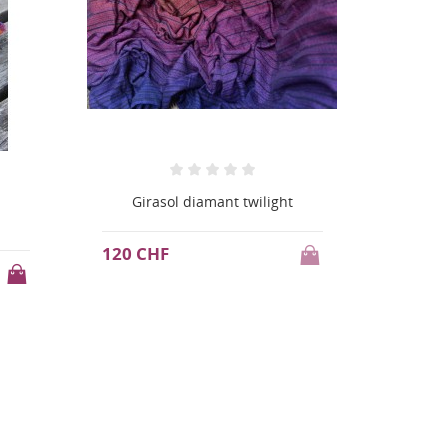
Girasol diamant twilight
Echarp
120 CHF
134 C