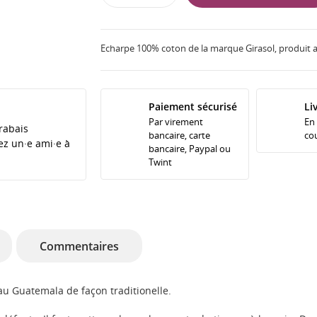
Echarpe 100% coton de la marque Girasol, produit a
Paiement sécurisé
Li
Par virement
En
rabais
bancaire, carte
cou
tez un·e ami·e à
bancaire, Paypal ou
Twint
Commentaires
u Guatemala de façon traditionelle.