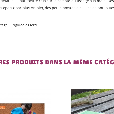
défauts. Il faut mettre cela sur le compte du tissage à la main. De
lus épais donc plus visible), des petits noeuds etc. Elles en ont tou
tage Slingyroo assorti.
RES PRODUITS DANS LA MÊME CATÉG