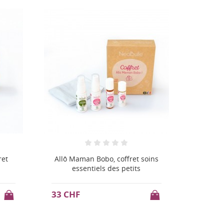
oins
Lunii - mon casque Octave
35 CHF
50 CH