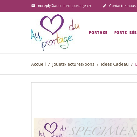
noreply@aucoeurduportage.ch
Contactez-nous


PORTAGE
PORTE-BÉB
Accueil
Jouets/lectures/bons
Idées Cadeau