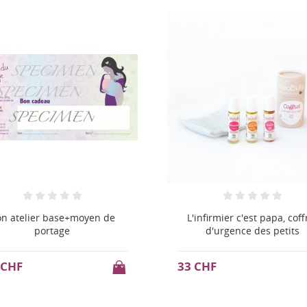
nfirmier c'est papa, coffret
Allô Maman Bobo, coffret s
d'urgence des petits
essentiels des petits
CHF
33 CHF