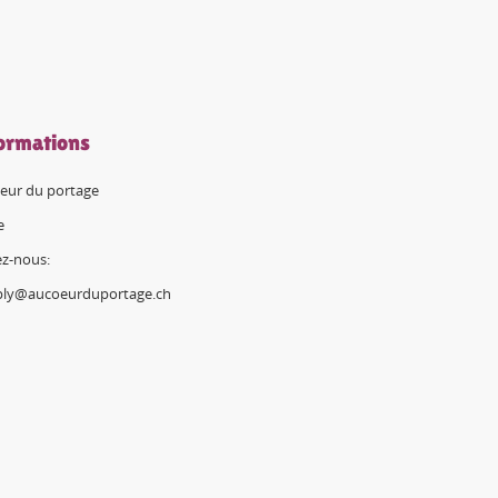
ormations
eur du portage
e
ez-nous:
ply@aucoeurduportage.ch