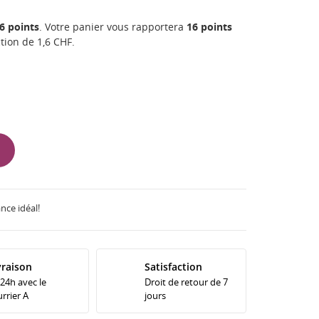
6
points
. Votre panier vous rapportera
16
points
ction de
1,6 CHF
.
nce idéal!
vraison
Satisfaction
 24h avec le
Droit de retour de 7
rrier A
jours