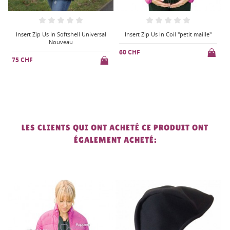
al
Insert Zip Us In Coil "petit maille"
Zip Us In Bonnet
60 CHF
27 CHF
LES CLIENTS QUI ONT ACHETÉ CE PRODUIT ONT
ÉGALEMENT ACHETÉ:
-40 CHF
PROMO !