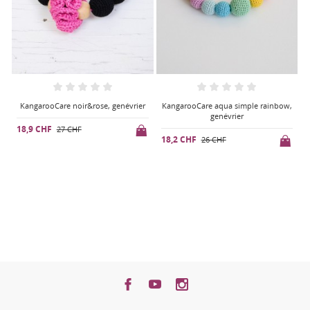
ier
KangarooCare aqua simple rainbow,
KangarooCare purple & greys,
genévrier
genévrier
18,2 CHF
22,4 CHF
26 CHF
32 CHF