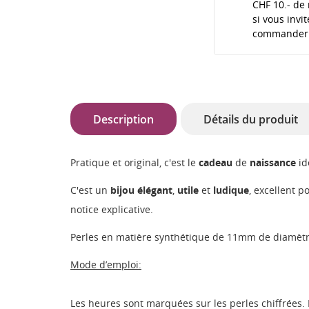
CHF 10.- de 
si vous invi
commander
Description
Détails du produit
Pratique et original, c'est le
cadeau
de
naissance
id
C'est un
bijou
élégant
,
utile
et
ludique
, excellent 
notice explicative.
Perles en matière synthétique de 11mm de diamètre.
Mode d’emploi:
Les heures sont marquées sur les perles chiffrées. 