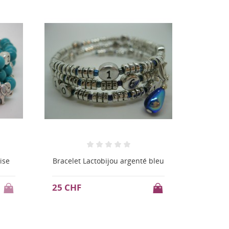
 bleu
Bracelet Lactobijou white star
Bracel
22 CHF
14,4 