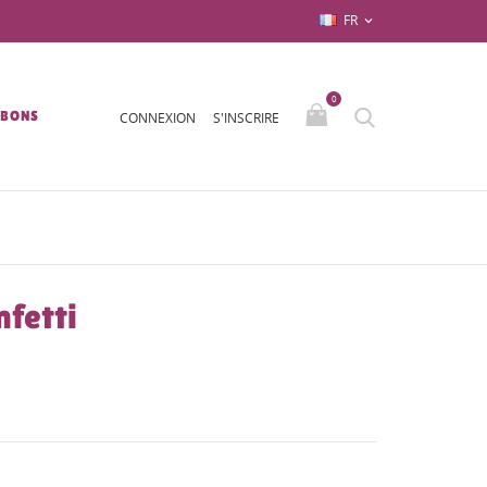
FR

0
/BONS
CONNEXION
S'INSCRIRE
nfetti