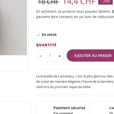
14,4 CHF
18 CHF
- 20%
En achetant ce produit vous pouvez obtenir
2
peuvent être converti en un bon de réductio
En stock

QUANTITÉ
AJOUTER AU PANIER
Le bracelet de Lactobijou, c'est le plus glamour des
de noter de manière élégante l'heure de la dernièr
côté lors du prochain repas de bébé.
Paiement sécurisé
Li
Par virement
En