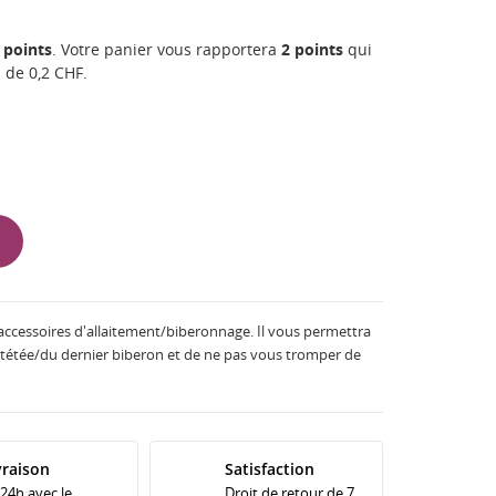
points
. Votre panier vous rapportera
2
points
qui
n de
0,2 CHF
.
 accessoires d'allaitement/biberonnage. Il vous permettra
e tétée/du dernier biberon et de ne pas vous tromper de
vraison
Satisfaction
 24h avec le
Droit de retour de 7