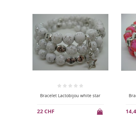
-20%
PROMO !
e star
Bracelet Lactobijou néon rose
Bra
14,4 CHF
28 
18 CHF