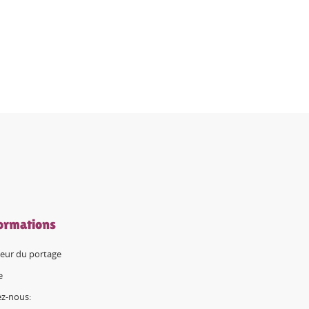
ormations
eur du portage
e
ez-nous: