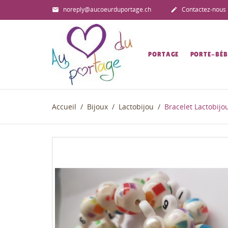
noreply@aucoeurduportage.ch
Contactez-nous


PORTAGE
PORTE-BÉB
Accueil
Bijoux
Lactobijou
Bracelet Lactobijou