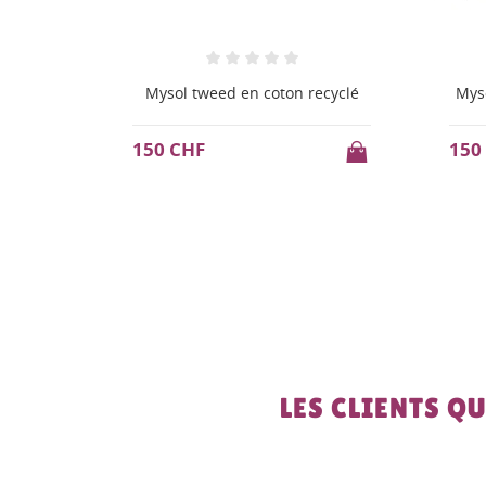
ecyclé
Mysol plant teint avec palo pito
Mys
ac
150 CHF
150
LES CLIENTS Q