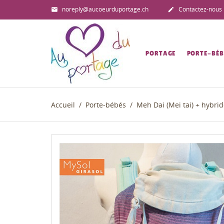
noreply@aucoeurduportage.ch
Contactez-nous


PORTAGE
PORTE-BÉB
Accueil
Porte-bébés
Meh Dai (Mei tai) + hybri