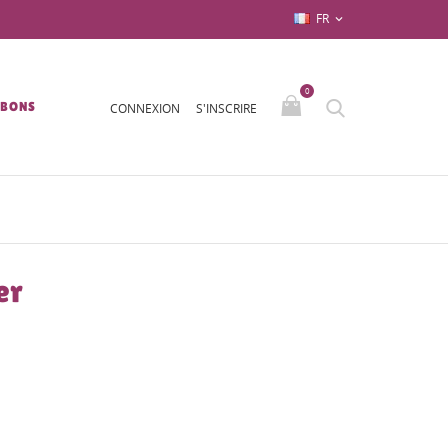
FR

0
/BONS
CONNEXION
S'INSCRIRE
er