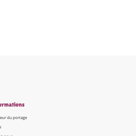
ormations
eur du portage
e