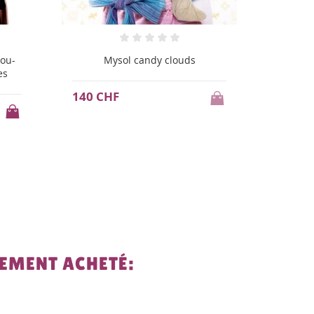
Mysol tulum
M
150 CHF
140 C
LEMENT ACHETÉ: