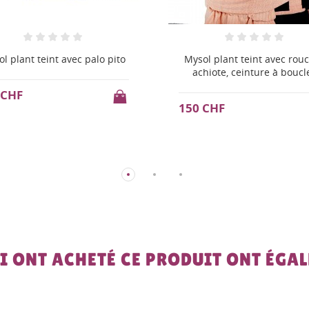
ol plant teint avec roucou-
Mysol candy clouds
hiote, ceinture à boucles
140 CHF
 CHF
UI ONT ACHETÉ CE PRODUIT ONT ÉGA