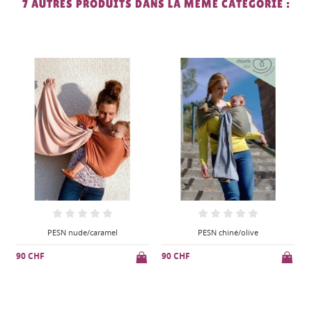
7 AUTRES PRODUITS DANS LA MÊME CATÉGORIE :
PESN chiné/olive
PESN figue/latte
90 CHF
90 CHF