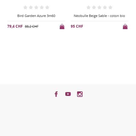
arden Azure 3m60
Néobulle Beige Sable - coton bio
Sling Little Fro
1m
95 CHF
,2 CHF
85 CHF
