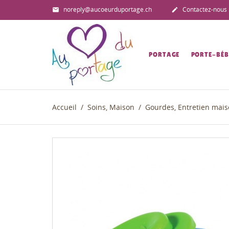
noreply@aucoeurduportage.ch
Contactez-nous


PORTAGE
PORTE-BÉB
Accueil
Soins, Maison
Gourdes, Entretien mais