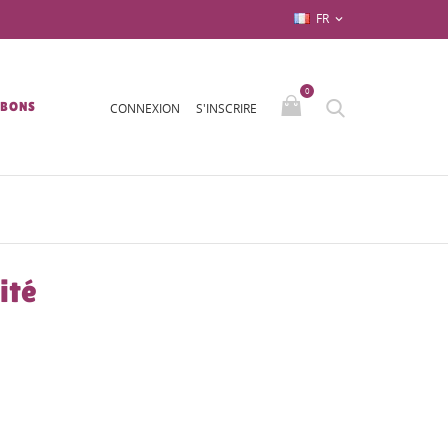
FR

0
/BONS
CONNEXION
S'INSCRIRE
ité