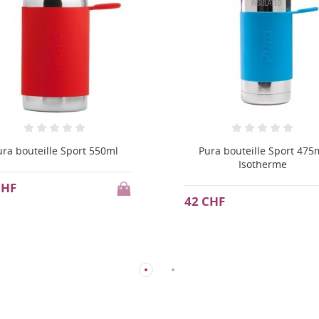
ura bouteille Sport 475ml
Pura Tétines
Isotherme
11 CHF
CHF