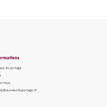
ormations
eur du portage
e
ez-nous:
ply@aucoeurduportage.ch