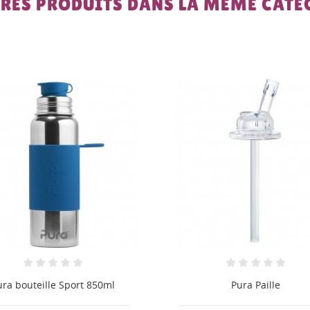
TRES PRODUITS DANS LA MÊME CATÉG
Pura Paille
Pura Bec d'apprentissage S
Spout