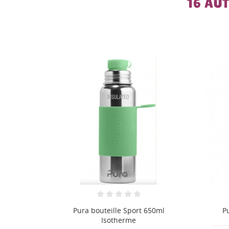
16 AU
650ml
Pura bouteille Sport 850ml