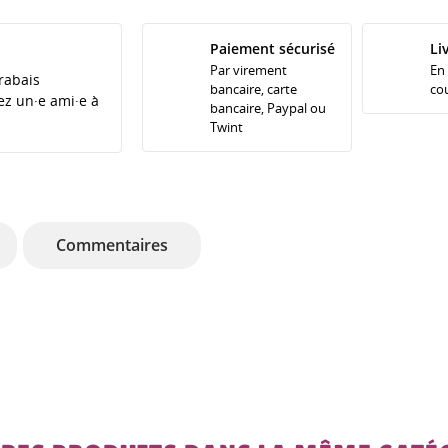
Paiement sécurisé
Li
Par virement
En
rabais
bancaire, carte
cou
tez un·e ami·e à
bancaire, Paypal ou
Twint
Commentaires