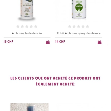
Pchitt Atchoum, spray d'ambiance
Synergie pour diffuseur Hiver,
purifie l air
14 CHF
10,4 CHF
1
13 CHF
LES CLIENTS QUI ONT ACHETÉ CE PRODUIT ONT
ÉGALEMENT ACHETÉ: