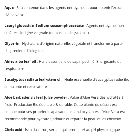
Aqua
: Eau contenue dans les agents nettoyants et pour obtenir l’extrait
d’Aloe vera.
Lauryl glucoside, Sodium cocoamphoacetate
: Agents nettoyants non
sulfatés d’origine végétale (doux et biodégradable)
Glycerin
: Hydratant d’origine naturelle, végétale et transformé à partir
d'ingrédients biologiques
Abies alba leaf oil
: Huile essentielle de sapin pectiné. Énergisante et
respiratoire.
Eucalyptus radiata leaf/stem oil
: Huile essentielle d’eucalyptus radié Bio
stimulante et respiratoire.
Aloe barbadensis leaf juice powder
: Pulpe d’Aloe Vera déshydratée à
froid. Production Bio équitable & durable. Cette plante du désert est
connue pour ses propriétés apaisantes et anti oxydantes. L’Aloe Vera est
recommandé pour hydrater, adoucir et réparer la peau et les cheveux.
Citric acid
: Issu du citron, sert à équilibrer le pH au pH physiologique.