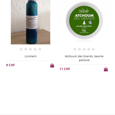
Atchoum des Grands, baume
Shampoing apaisant, anti poux
pectoral
14 CHF
6
11 CHF