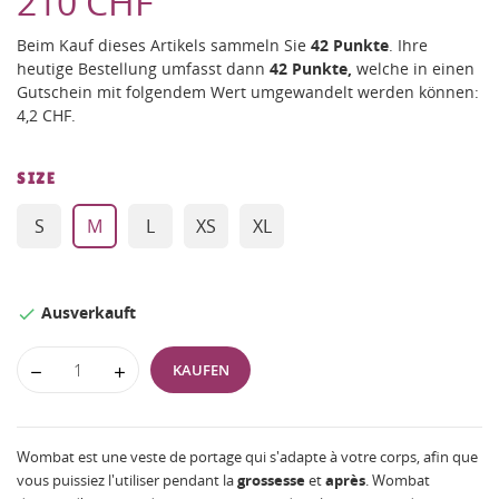
210 CHF
Beim Kauf dieses Artikels sammeln Sie
42
Punkte
. Ihre
heutige Bestellung umfasst dann
42
Punkte,
welche in einen
Gutschein mit folgendem Wert umgewandelt werden können:
4,2 CHF
.
SIZE
S
M
L
XS
XL
Ausverkauft

KAUFEN
Wombat est une veste de portage qui s'adapte à votre corps, afin que
vous puissiez l'utiliser pendant la
grossesse
et
après
. Wombat