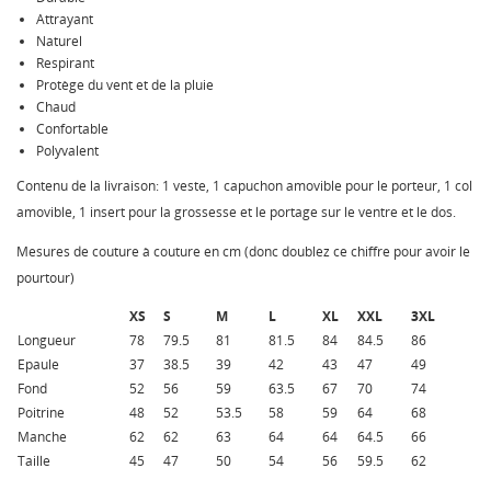
Attrayant
Naturel
Respirant
Protège du vent et de la pluie
Chaud
Confortable
Polyvalent
Contenu de la livraison: 1 veste, 1 capuchon amovible pour le porteur, 1 col
amovible, 1 insert pour la grossesse et le portage sur le ventre et le dos.
Mesures de couture à couture en cm (donc doublez ce chiffre pour avoir le
pourtour)
XS
S
M
L
XL
XXL
3XL
Longueur
78
79.5
81
81.5
84
84.5
86
Epaule
37
38.5
39
42
43
47
49
Fond
52
56
59
63.5
67
70
74
Poitrine
48
52
53.5
58
59
64
68
Manche
62
62
63
64
64
64.5
66
Taille
45
47
50
54
56
59.5
62