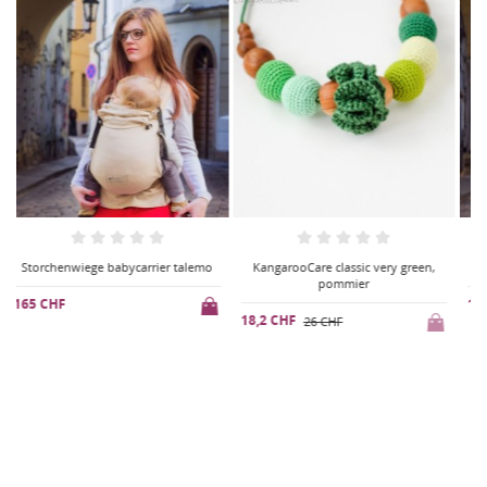
KangarooCare classic very green,
Storchenwiege babycarrier talemo
pommier
165 CHF
18,2 CHF
1
26 CHF