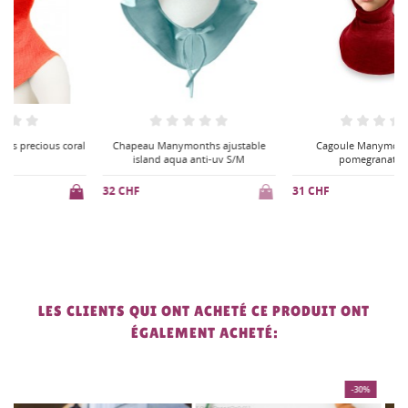
l
Chapeau Manymonths ajustable
Cagoule Manymonths wild
island aqua anti-uv S/M
pomegranate XXL
32 CHF
31 CHF
LES CLIENTS QUI ONT ACHETÉ CE PRODUIT ONT
ÉGALEMENT ACHETÉ:
-30%