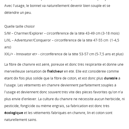
Avec l'usage, le bonnet va naturellement devenir bien souple et se
détendre un peu.
Quelle taille choisir
S/M – Charmer/Explorer – circonférence de la tête 43-49 cm (3-18 mois)
L/XL – Adventurer/Conqueror – circonférence de la tête 47-55 cm (1-4,5
ans)
XXL/+ - Innovator et+ - circonférence de la tête 53-57 cm (5-7,5 ans et plus)
La fibre de chanvre est aéré, poreuse et donc très respirante et donne une
merveilleuse sensation de
fraîcheur
en été. Elle est considérée comme
étant dix fois plus solide que la fibre de coton, et est donc plus
durable
à
l'usage. Les vêtements en chanvre deviennent parfaitement souples à
l'usage et deviennent donc souvent très vite des pièces favorites qu'on n'a
plus envie d'enlever. La culture du chanvre ne nécessite aucun herbicide, ni
pesticide, fongicide ou même engrais, sa fabrication est donc très
écologique
et les vêtements fabriqués en chanvre, lin et coton sont
naturellement sains.