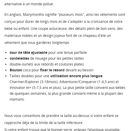
alternative à un monde pollué.
En anglais, Manymonths signifie "plusieurs mois", ainsi les vêtements sont
conçus pour durer de longs mois et de s'adapter à la croissance de votre
bébé ou enfant. Une coupe astucieuse, des détails plein de bon sens, des
matériaux nobles et un design joyeux font de ce chapeau d'été un
vêtement que vous garderez longtemps :
tour de tête ajustable
pour une tenue parfaite
cordelettes
de nouage pour les petites tailles
double-ourlets aux rebords et coutures plates
Bouton
coco pour
fixer le rebord
devant au besoin
Tailles doubles pour une
utilisation encore plus longue
:
Charmer/Explorer (3-18mois), Adventurer/Conqueror (1-4,5 ans) et
Innovator et+ (5-7,5 ans et plus). La plus petite taille convient aux bébés
de quelques semaines, la plus grande convient même à la plupart des
mamans.
Nous vous conseillons de prendre la taille au-dessus si votre enfant se
rapproche déjà de la limite de la taille inférieure.
Si votre enfant trouve que le bonnet serre, enlevez l’élastique ajustable.