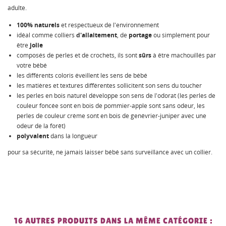
adulte.
100% naturels
et respectueux de l'environnement
idéal comme colliers
d'allaitement
, de
portage
ou simplement pour
être
jolie
composés de perles et de crochets, ils sont
sûrs
à être machouillés par
votre bébé
les différents coloris éveillent les sens de bébé
les matières et textures différentes sollicitent son sens du toucher
les perles en bois naturel développe son sens de l'odorat (les perles de
couleur foncée sont en bois de pommier-apple sont sans odeur, les
perles de couleur crème sont en bois de genévrier-juniper avec une
odeur de la forêt)
polyvalent
dans la longueur
pour sa sécurité, ne jamais laisser bébé sans surveillance avec un collier.
16 AUTRES PRODUITS DANS LA MÊME CATÉGORIE :