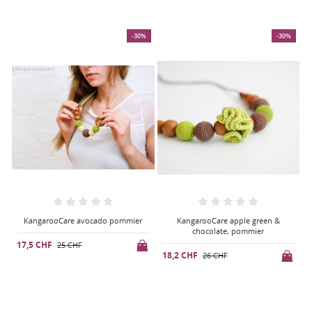
%
-30%
-30%
KangarooCare apple green &
KangarooCare purple & greys,
chocolate, pommier
genévrier
18,2 CHF
22,4 CHF
1
26 CHF
32 CHF