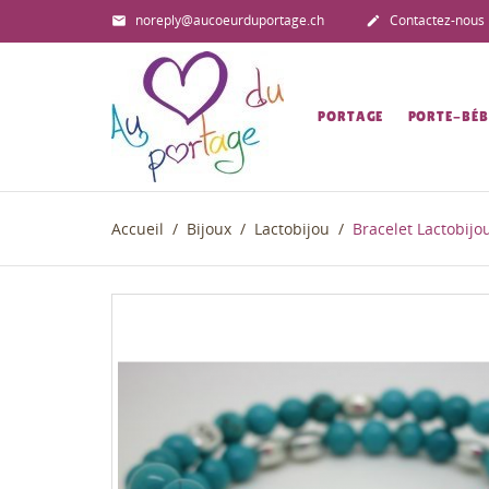
noreply@aucoeurduportage.ch
Contactez-nous


PORTAGE
PORTE-BÉB
Accueil
Bijoux
Lactobijou
Bracelet Lactobijo