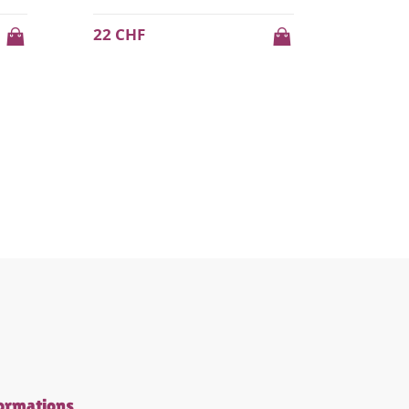
14,4 CHF
25 CH
18 CHF
ormations