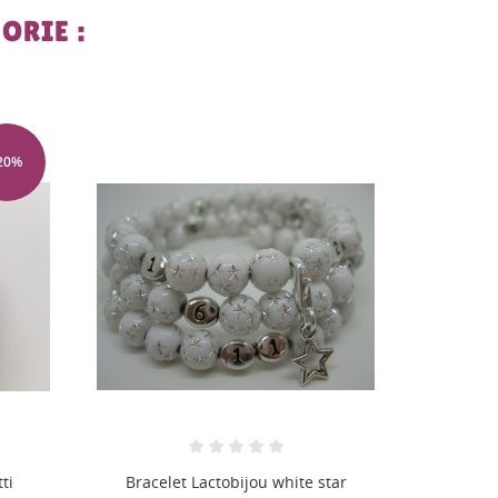
ORIE :
-20%
PROMO !
tar
Bracelet Lactobijou néon rose
Bracele