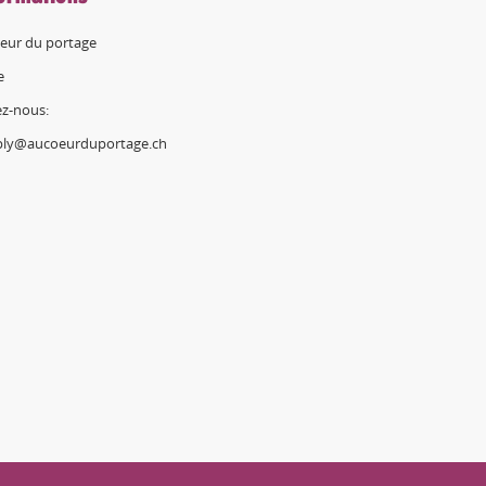
eur du portage
e
ez-nous:
ply@aucoeurduportage.ch