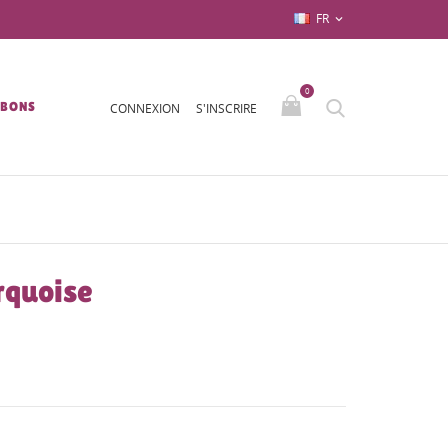
FR

0
/BONS
CONNEXION
S'INSCRIRE
rquoise