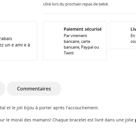
côté lors du prochain repas de bébé.
Paiement sécurisé
Li
Par virement
En
rabais
bancaire, carte
cou
tez un·e ami·e à
bancaire, Paypal ou
Twint
Commentaires
éal et le joli bijou à porter après l'accouchement.
pour le moral des mamans! Chaque bracelet est livré dans une jolie