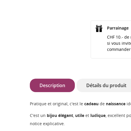
Parrainage
CHF 10.- de 
si vous invi
commander
Description
Détails du produit
Pratique et original, c'est le
cadeau
de
naissance
id
C'est un
bijou
élégant
,
utile
et
ludique
, excellent 
notice explicative.