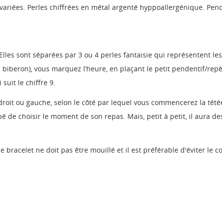
s variées. Perles chiffrées en métal argenté hyppoallergénique. Pen
Elles sont séparées par 3 ou 4 perles fantaisie qui représentent l
 biberon), vous marquez l’heure, en plaçant le petit pendentif/rep
suit le chiffre 9.
as droit ou gauche, selon le côté par lequel vous commencerez la té
bé de choisir le moment de son repas. Mais, petit à petit, il aura d
 bracelet ne doit pas être mouillé et il est préférable d'éviter le 