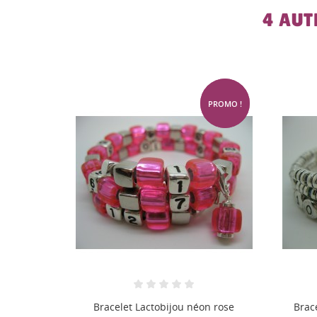
4 AUT
-20%
PROMO !
n rose
Bracelet Lactobijou argenté bleu
Br