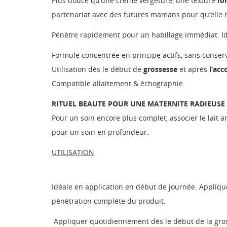
Plus douce qu’une crème vergeture, une texture
fo
partenariat avec des futures mamans pour qu’elle r
Pénètre rapidement pour un habillage immédiat. Idé
Formule concentrée en principe actifs, sans conser
Utilisation dès le début de
grossesse
et après
l’ac
Compatible allaitement & échographie.
RITUEL BEAUTE POUR UNE MATERNITE RADIEUSE 
Pour un soin encore plus complet, associer le lait an
pour un soin en profondeur.
UTILISATION
Idéale en application en début de journée. Appliquer
pénétration complète du produit.
Appliquer quotidiennement dès le début de la gros