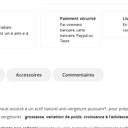
Paiement sécurisé
Li
Par virement
En
rabais
bancaire, carte
cou
tez un·e ami·e à
bancaire, Paypal ou
Twint
Accessoires
Commentaires
ocat associé à un actif naturel anti-vergeture puissant*, pour prépa
 vergetures :
grossesse
,
variation de poids
,
croissance à l’adolesc