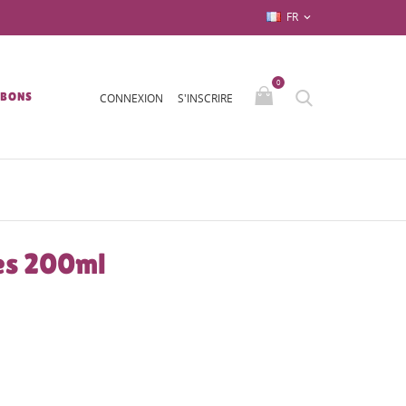
FR

0
/BONS
CONNEXION
S'INSCRIRE
es 200ml