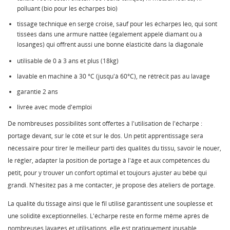
polluant (bio pour les écharpes bio)
tissage technique en sergé croisé, sauf pour les écharpes leo, qui sont
tissées dans une armure nattée (également appelé diamant ou à
losanges) qui offrent aussi une bonne élasticité dans la diagonale
utilisable de 0 à 3 ans et plus (18kg)
lavable en machine à 30 °C (jusqu'à 60°C), ne rétrécit pas au lavage
garantie 2 ans
livrée avec mode d'emploi
De nombreuses possibilités sont offertes à l'utilisation de l'écharpe :
portage devant, sur le côté et sur le dos. Un petit apprentissage sera
nécessaire pour tirer le meilleur parti des qualités du tissu, savoir le nouer,
le régler, adapter la position de portage à l'âge et aux compétences du
petit, pour y trouver un confort optimal et toujours ajuster au bébé qui
grandi. N'hésitez pas à me contacter, je propose des ateliers de portage.
La qualité du tissage ainsi que le fil utilisé garantissent une souplesse et
une solidité exceptionnelles. L'écharpe reste en forme même après de
nombreuses lavages et utilisations, elle est pratiquement inusable.