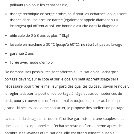
polluant (bio pour les écharpes bio)
tissage technique en sergé croisé, sauf pour les écharpes leo, qui sont
tissées dans une armure nattée (également appelé diamant ou à
losanges) qui offrent aussi une bonne élasticité dans la diagonale
utilisable de 0 à 3 ans et plus (18kg)
lavable en machine à 30 °C (jusqu'à 60°C), ne rétrécit pas au lavage
garantie 2 ans
livrée avec mode d'emploi
De nombreuses possibilités sont offertes à l'utilisation de l'écharpe :
portage devant, sur le côté et sur le dos. Un petit apprentissage sera
nécessaire pour tirer le meilleur parti des qualités du tissu, savoir le nouer,
le régler, adapter la position de portage à l'âge et aux compétences du
petit, pour y trouver un confort optimal et toujours ajuster au bébé qui
grandi. N'hésitez pas à me contacter, je propose des ateliers de portage.
La qualité du tissage ainsi que le fil utilisé garantissent une souplesse et
une solidité exceptionnelles. L'écharpe reste en forme même après de
nombreuses lavages et utilisations, elle est pratiquement inusable.