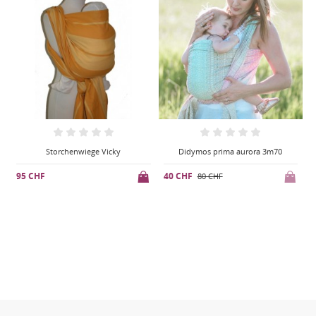
Didymos prima aurora 3m70
Storchenwiege Vicky
40 CHF
95 CHF
4
80 CHF